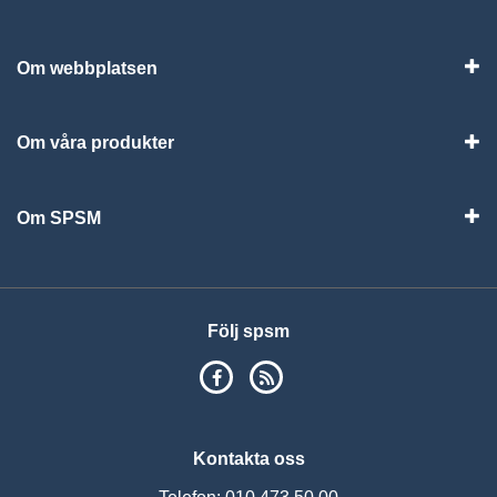
Vis
Om webbplatsen
Vis
Om våra produkter
Visa
Om SPSM
Vis
Följ spsm
SPSM på Facebook
RSS
Kontakta oss