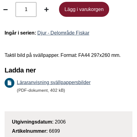
Lägg i varukorgen
Lägg i varukorgen
Ingår i serien:
Djur - Delområde Fiskar
Taktil bild på svällpapper. Format: FA44 297x260 mm.
Ladda ner
Läraranvisning svällpappersbilder
(PDF-dokument, 402 kB)
Utgivningsdatum:
2006
Artikelnummer:
6699