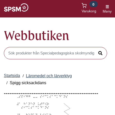
0
Öppnas i nytt fönster
Varukorg
Meny
Webbutiken
Sök produkter i Webbutiken
Sök
Startsida
Läromedel och lärverktyg
Spigg sicksackdans