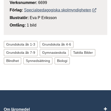
Verksnummer:
6699
Öppnas i n
Förlag:
Specialpedagogiska skolmyndigheten
Illustratör:
Eva P Eriksson
Omfång:
1 bild
Grundskola åk 1-3
Grundskola åk 4-6
Grundskola åk 7-9
Gymnasieskola
Taktila Bilder
Blindhet
Synnedsättning
Biologi
Om läromedel