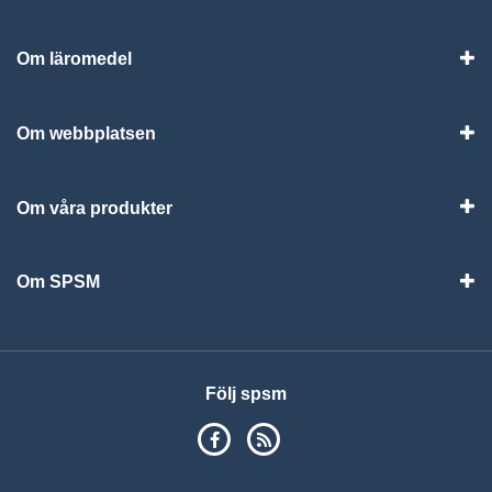
Om läromedel
Vis
Om webbplatsen
Vis
Om våra produkter
Visa
Om SPSM
Vis
Följ spsm
SPSM på Facebook
RSS