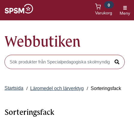
0
Öppnas i nytt fönster
Varukorg
Meny
Webbutiken
Sök produkter i Webbutiken
Sök
Startsida
Läromedel och lärverktyg
Sorteringsfack
Sorteringsfack