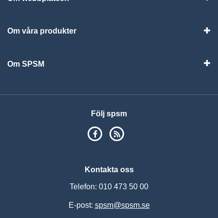
Vis
Om våra produkter
Visa
Om SPSM
Vis
Följ spsm
SPSM på Facebook
RSS
Kontakta oss
Telefon: 010 473 50 00
E-post:
spsm@spsm.se