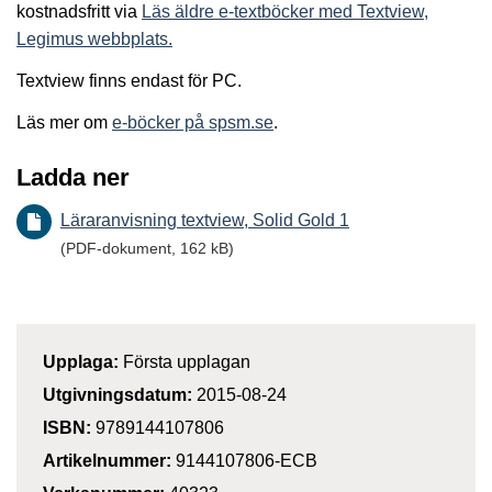
kostnadsfritt via
Läs äldre e-textböcker med Textview,
Legimus webbplats.
Textview finns endast för PC.
Läs mer om
e-böcker på spsm.se
.
Ladda ner
Läraranvisning textview, Solid Gold 1
(PDF-dokument, 162 kB)
Upplaga:
Första upplagan
Utgivningsdatum:
2015-08-24
ISBN:
9789144107806
Artikelnummer:
9144107806-ECB