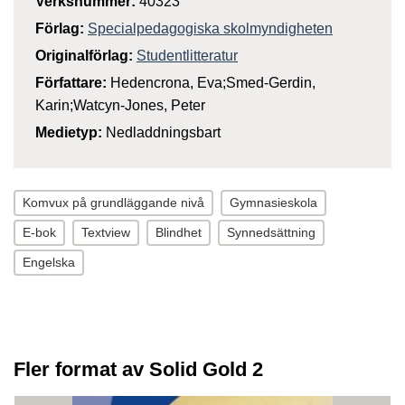
Verksnummer:
40323
Förlag:
Specialpedagogiska skolmyndigheten
Originalförlag:
Studentlitteratur
Författare:
Hedencrona, Eva;Smed-Gerdin,
Karin;Watcyn-Jones, Peter
Medietyp:
Nedladdningsbart
Komvux på grundläggande nivå
Gymnasieskola
E-bok
Textview
Blindhet
Synnedsättning
Engelska
Fler format av Solid Gold 2