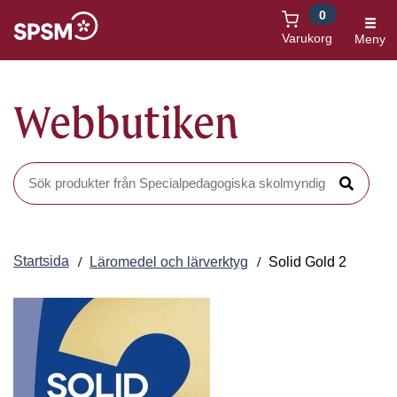
0
Öppnas i nytt fönster
Varukorg
Meny
Webbutiken
Sök produkter i Webbutiken
Sök
Startsida
Läromedel och lärverktyg
Solid Gold 2