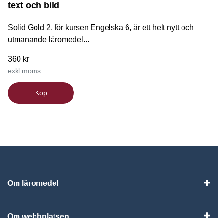
text och bild
Solid Gold 2, för kursen Engelska 6, är ett helt nytt och
utmanande läromedel...
360 kr
exkl moms
Köp
Om läromedel
Vis
Om webbplatsen