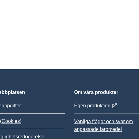
bbplatsen
Om våra produkter
Öppnas i nytt
uppgifter
Egen produktion
(Cookies)
Vanliga frågor och svar om
anpassade läromedel
nglighetsredogörelse