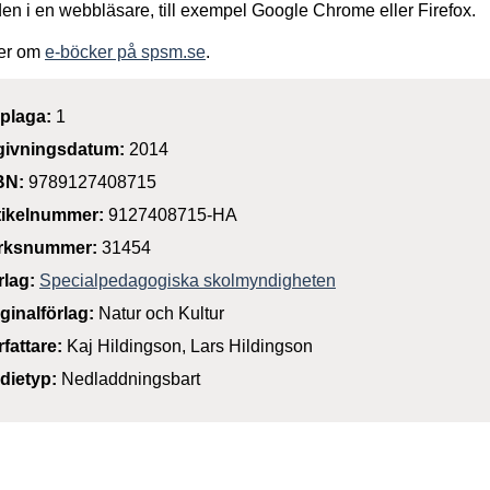
den i en webbläsare, till exempel Google Chrome eller Firefox.
er om
e-böcker på spsm.se
.
plaga:
1
givningsdatum:
2014
BN:
9789127408715
tikelnummer:
9127408715-HA
rksnummer:
31454
rlag:
Specialpedagogiska skolmyndigheten
iginalförlag:
Natur och Kultur
rfattare:
Kaj Hildingson, Lars Hildingson
dietyp:
Nedladdningsbart