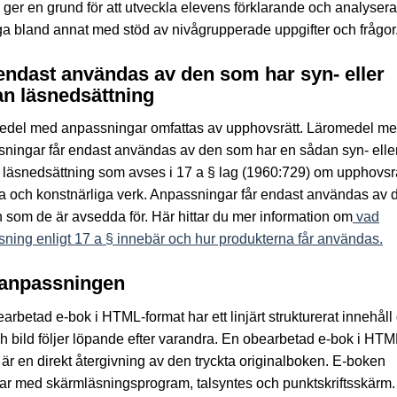
ger en grund för att utveckla elevens förklarande och analyser
a bland annat med stöd av nivågrupperade uppgifter och frågor
endast användas av den som har syn- eller
n läsnedsättning
edel med anpassningar omfattas av upphovsrätt. Läromedel m
ningar får endast användas av den som har en sådan syn- elle
läsnedsättning som avses i 17 a § lag (1960:729) om upphovsrätt
ära och konstnärliga verk. Anpassningar får endast användas av 
 som de är avsedda för. Här hittar du mer information om
vad
ning enligt 17 a § innebär och hur produkterna får användas.
anpassningen
arbetad e-bok i HTML-format har ett linjärt strukturerat innehåll
ch bild följer löpande efter varandra. En obearbetad e-bok i HTM
 är en direkt återgivning av den tryckta originalboken. E-boken
ar med skärmläsningsprogram, talsyntes och punktskriftsskärm