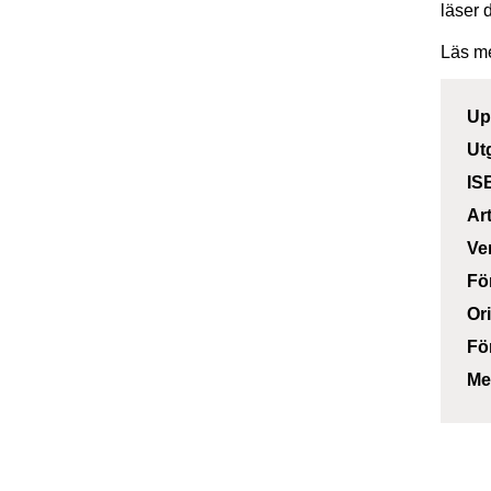
läser 
Läs m
Up
Ut
IS
Ar
Ve
Fö
Or
Fö
Me