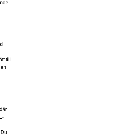
ande
.
ed
r
 till
den
 där
L-
. Du