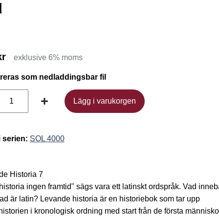
d
kr
exklusive 6% moms
ereras som nedladdingsbar fil
Lägg i varukorgen
Lägg i varukorgen
i serien:
SOL 4000
e Historia 7
historia ingen framtid" sägs vara ett latinskt ordspråk. Vad inneb
ad är latin? Levande historia är en historiebok som tar upp
historien i kronologisk ordning med start från de första människo