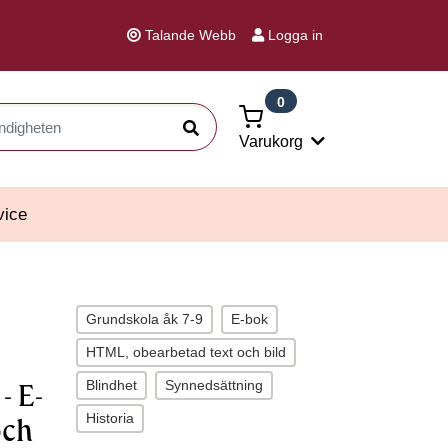
Talande Webb
Logga in
0
Sök
Varukorg
vice
Grundskola åk 7-9
E-bok
HTML, obearbetad text och bild
Blindhet
Synnedsättning
- E-
Historia
och