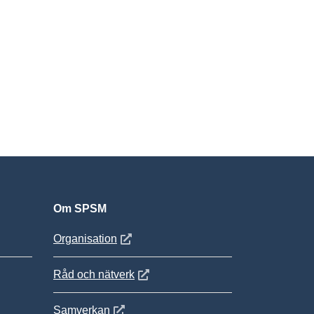
Om SPSM
 fönster
Öppnas i nytt fönster
Organisation
Öppnas i nytt fönster
Råd och nätverk
Öppnas i nytt fönster
Samverkan