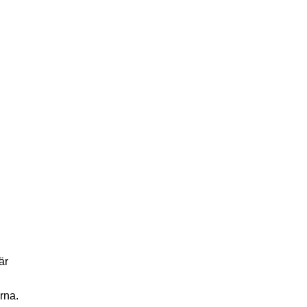
är
rna.