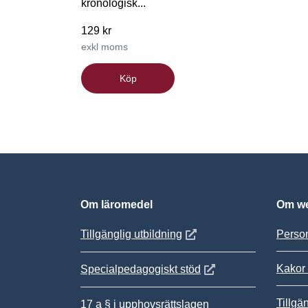
kronologisk...
129 kr
exkl moms
Köp
Om läromedel
Om we
Öppnas i nytt fönster
Tillgänglig utbildning
Person
Kakor 
Öppnas i nytt fönster
Specialpedagogiskt stöd
Tillgä
17 a § i upphovsrättslagen