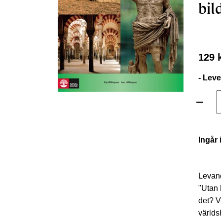
bil
129 
- Lev
Ingår 
Levand
"Utan 
det? V
världs