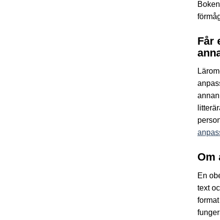
Boken 
förmåg
Får 
anna
Lärom
anpass
annan 
litter
person
anpass
Om 
En obe
text o
format
funger