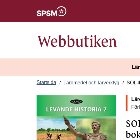
Öppnas i nytt fönster
Webbutiken
Lär
Startsida
Läromedel och lärverktyg
SOL 40
Lär
För
SOL
bok