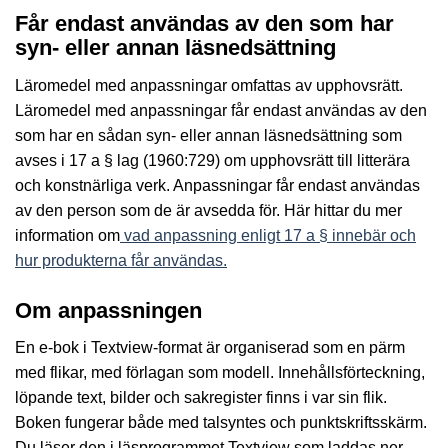
Får endast användas av den som har
syn- eller annan läsnedsättning
Läromedel med anpassningar omfattas av upphovsrätt.
Läromedel med anpassningar får endast användas av den
som har en sådan syn- eller annan läsnedsättning som
avses i 17 a § lag (1960:729) om upphovsrätt till litterära
och konstnärliga verk. Anpassningar får endast användas
av den person som de är avsedda för. Här hittar du mer
information om
vad anpassning enligt 17 a § innebär och
hur produkterna får användas.
Om anpassningen
En e-bok i Textview-format är organiserad som en pärm
med flikar, med förlagan som modell. Innehållsförteckning,
löpande text, bilder och sakregister finns i var sin flik.
Boken fungerar både med talsyntes och punktskriftsskärm.
Du läser den i läsprogrammet Textview som laddas ner