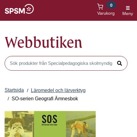
0
Öppnas i nytt fönster
Varukorg
Meny
Webbutiken
Sök produkter i Webbutiken
Sök
Startsida
Läromedel och lärverktyg
SO-serien Geografi Ämnesbok