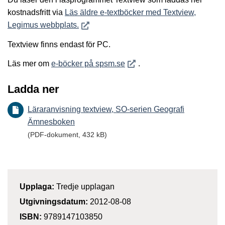
kostnadsfritt via
Läs äldre e-textböcker med Textview,
Öppnas i nytt fönster
Legimus webbplats.
Textview finns endast för PC.
Öppnas i nytt fönster
Läs mer om
e-böcker på spsm.se
.
Ladda ner
Läraranvisning textview, SO-serien Geografi
Ämnesboken
(PDF-dokument, 432 kB)
Upplaga:
Tredje upplagan
Utgivningsdatum:
2012-08-08
ISBN:
9789147103850