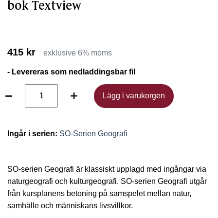
bok Textview
415 kr
exklusive 6% moms
- Levereras som nedladdingsbar fil
Lägg i varukorgen
Lägg i varukorgen
Ingår i serien:
SO-Serien Geografi
SO-serien Geografi är klassiskt upplagd med ingångar via
naturgeografi och kulturgeografi. SO-serien Geografi utgår
från kursplanens betoning på samspelet mellan natur,
samhälle och människans livsvillkor.