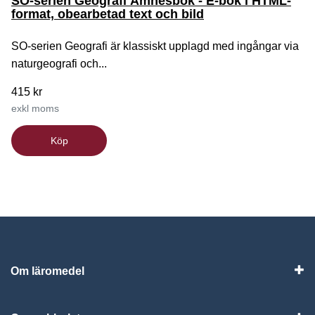
SO-serien Geografi Ämnesbok - E-bok i HTML-
format, obearbetad text och bild
SO-serien Geografi är klassiskt upplagd med ingångar via
naturgeografi och...
415 kr
exkl moms
Köp
Om läromedel
Vis