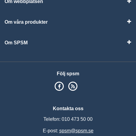
Om webbplatsen
Vis
Om våra produkter
Visa
Om SPSM
Vis
Följ spsm
SPSM på Facebook
RSS
Kontakta oss
Telefon: 010 473 50 00
E-post:
spsm@spsm.se