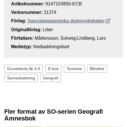
Artikelnummer:
9147103850-ECB
Verksnummer:
31374
Öppnas i n
Förlag:
Specialpedagogiska skolmyndigheten
Originalförlag:
Liber
Författare:
Mårtensson, Solveig;Lindberg, Lars
Medietyp:
Nedladdningsbart
Grundskola åk 4-6
E-bok
Textview
Blindhet
Synnedsättning
Geografi
Fler format av SO-serien Geografi
Ämnesbok