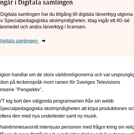
Ingår i Digitala samlingen
 Digitala samlingen har du tillgång till digitala lärverktyg utgivna
av Specialpedagogiska skolmyndigheten. Idag ingår ett 40–tal
läromedel och andra lärverktyg i licensen.
Digitala samlingen
igion handlar om de stora världsreligionerna och var ursprungl
tion på teckenspråk inom ramen för Sveriges Televisions
mserie "Perspektiv".
T tog bort den välgjorda programserien från sin webb
Specialpedagogiska skolmyndigheten att köpa produktionen oc
ttera den med nya undertexter samt ny musik.
e halvtimmesavsnitt intervjuas personen med frågor kring sin reli