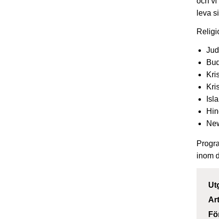
och vi
leva s
Religi
Ju
Bu
Kri
Kri
Isl
Hin
New
Progra
inom d
Ut
Ar
Fö