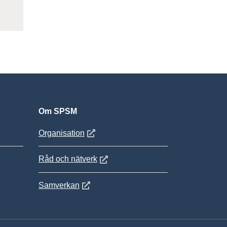
Om SPSM
 fönster
Öppnas i nytt fönster
Organisation
Öppnas i nytt fönster
Råd och nätverk
Öppnas i nytt fönster
Samverkan