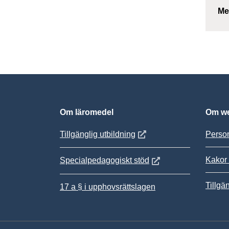
Me
Om läromedel
Om we
Öppnas i nytt fönster
Tillgänglig utbildning
Person
Kakor 
Öppnas i nytt fönster
Specialpedagogiskt stöd
Tillgä
17 a § i upphovsrättslagen