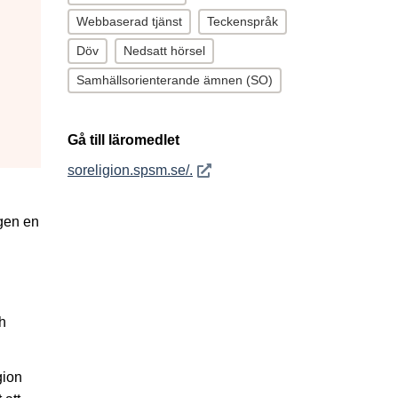
Webbaserad tjänst
Teckenspråk
Döv
Nedsatt hörsel
Samhällsorienterande ämnen (SO)
Gå till läromedlet
Öppnas i nytt fönster
soreligion.spsm.se/.
igen en
h
gion