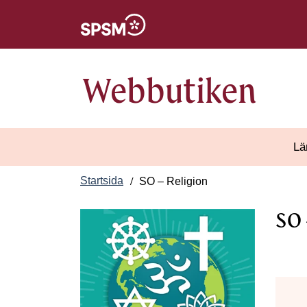
Öppnas i nytt fönster
Webbutiken
Lä
Startsida
SO – Religion
SO 