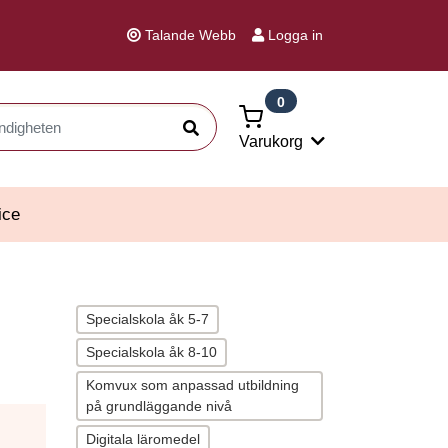
Talande Webb
Logga in
0
Sök
Varukorg
ice
Specialskola åk 5-7
Specialskola åk 8-10
Komvux som anpassad utbildning
på grundläggande nivå
Digitala läromedel