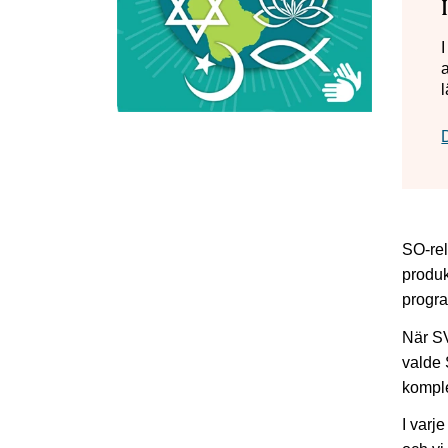
I
SO-rel
produk
progra
När SV
valde 
komple
I varj