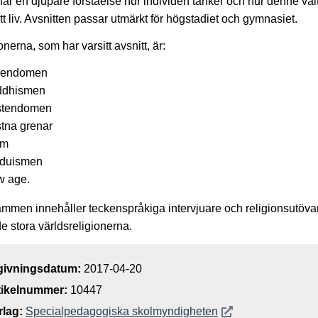
 får en djupare förståelse hur individen tänker och hur denne valt
itt liv. Avsnitten passar utmärkt för högstadiet och gymnasiet.
onerna, som har varsitt avsnitt, är:
dendomen
ddhismen
stendomen
stna grenar
am
duismen
 age.
mmen innehåller teckenspråkiga intervjuare och religionsutöva
e stora världsreligionerna.
givningsdatum:
2017-04-20
tikelnummer:
10447
Öppnas i nytt föns
rlag:
Specialpedagogiska skolmyndigheten