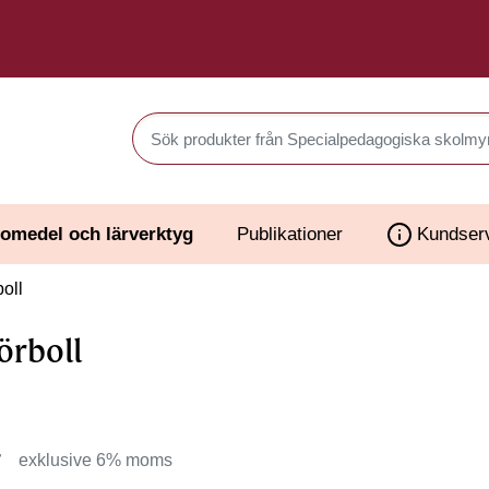
Sök produkter i Webbutiken
omedel och lärverktyg
Publikationer
Kundser
oll
rboll
r
exklusive 6% moms