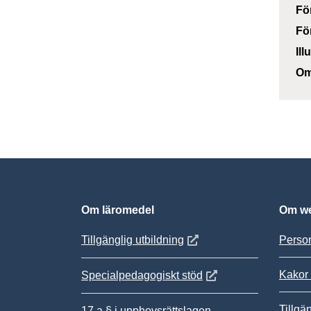
Fö
Fö
Ill
Om
Om läromedel
Om we
Öppnas i nytt fönster
Tillgänglig utbildning
Person
Kakor 
Öppnas i nytt fönster
Specialpedagogiskt stöd
Tillgä
17 a § i upphovsrättslagen