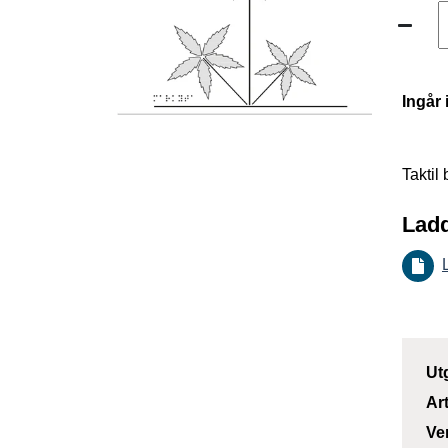
Ingår 
Taktil
Ladd
Ut
Ar
Ve