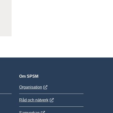
Om SPSM
 fönster
Öppnas i nytt fönster
Organisation
Öppnas i nytt fönster
Råd och nätverk
Öppnas i nytt fönster
Samverkan