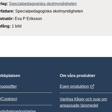
rlag:
Specialpedagogiska skolmyndigheten
rfattare:
Specialpedagogiska skolmyndigheten
ustratör:
Eva P Eriksson
fång:
1 bild
bbplatsen
Om våra produkter
Öppnas i nytt
uppgifter
Egen produktion
(Cookies)
Vanliga frågor och svar om
anpassade läromedel
nglighetsredogörelse