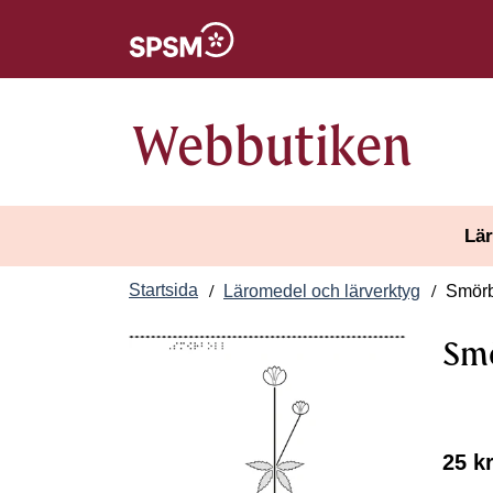
Öppnas i nytt fönster
Webbutiken
Lär
Startsida
Läromedel och lärverktyg
Smörb
Smö
25 k