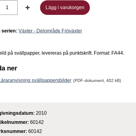
Lägg i varukorgen
Lägg i varukorgen
i serien:
Växter - Delområde Fröväxter
 bild på svällpapper, levereras på punktskrift. Format: FA44.
a ner
Läraranvisning svällpappersbilder
(PDF-dokument, 402 kB)
givningsdatum:
2010
tikelnummer:
60142
rksnummer:
60142