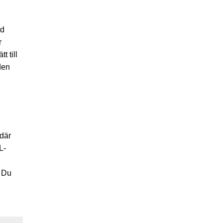
ed
r
 till
den
 där
L-
. Du