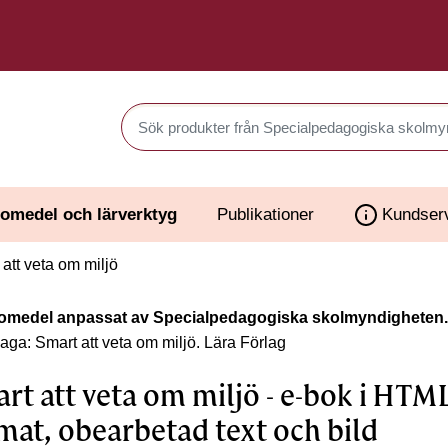
Sök produkter i Webbutiken
omedel och lärverktyg
Publikationer
Kundser
att veta om miljö
omedel anpassat av Specialpedagogiska skolmyndigheten.
laga: Smart att veta om miljö.
Lära Förlag
rt att veta om miljö - e-bok i HTM
mat, obearbetad text och bild