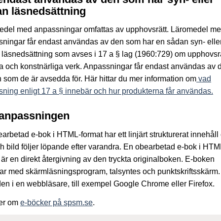
n läsnedsättning
edel med anpassningar omfattas av upphovsrätt. Läromedel m
ningar får endast användas av den som har en sådan syn- elle
läsnedsättning som avses i 17 a § lag (1960:729) om upphovsrätt
ära och konstnärliga verk. Anpassningar får endast användas av 
 som de är avsedda för. Här hittar du mer information om
vad
ning enligt 17 a § innebär och hur produkterna får användas.
anpassningen
arbetad e-bok i HTML-format har ett linjärt strukturerat innehåll
ch bild följer löpande efter varandra. En obearbetad e-bok i HTM
 är en direkt återgivning av den tryckta originalboken. E-boken
ar med skärmläsningsprogram, talsyntes och punktskriftsskärm
den i en webbläsare, till exempel Google Chrome eller Firefox.
er om
e-böcker på spsm.se
.