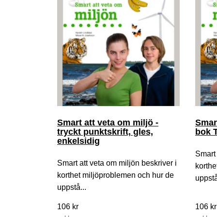
Smart att veta om miljö -
Smart
tryckt punktskrift, gles,
bok 
enkelsidig
Smart 
Smart att veta om miljön beskriver i
korthe
korthet miljöproblemen och hur de
uppstå
uppstå...
106 kr
106 kr