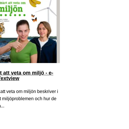
 att veta om miljö - e-
Textview
att veta om miljön beskriver i
t miljöproblemen och hur de
...