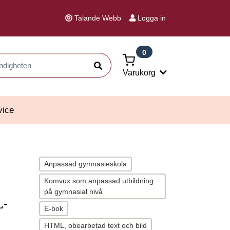
Talande Webb
Logga in
0
Sök
Varukorg
vice
Anpassad gymnasieskola
Komvux som anpassad utbildning
på gymnasial nivå
L-
E-bok
HTML, obearbetad text och bild