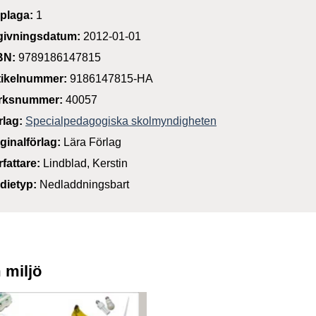
plaga:
1
givningsdatum:
2012-01-01
BN:
9789186147815
tikelnummer:
9186147815-HA
rksnummer:
40057
rlag:
Specialpedagogiska skolmyndigheten
iginalförlag:
Lära Förlag
rfattare:
Lindblad, Kerstin
dietyp:
Nedladdningsbart
 miljö