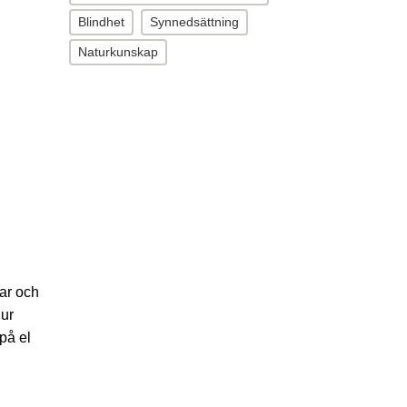
Blindhet
Synnedsättning
Naturkunskap
var och
Hur
på el