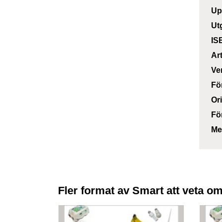
Up
Ut
IS
Ar
Ve
Fö
Or
Fö
Me
Fler format av Smart att veta om