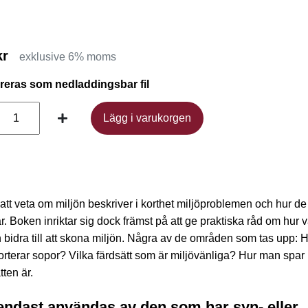
kr
exklusive 6% moms
ereras som nedladdingsbar fil
Lägg i varukorgen
Lägg i varukorgen
att veta om miljön beskriver i korthet miljöproblemen och hur de
r. Boken inriktar sig dock främst på att ge praktiska råd om hur 
 bidra till att skona miljön. Några av de områden som tas upp: 
rterar sopor? Vilka färdsätt som är miljövänliga? Hur man spar 
tten är.
endast användas av den som har syn- eller