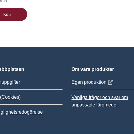
moms
Köp
bbplatsen
Om våra produkter
Öppnas i nytt
uppgifter
Egen produktion
(Cookies)
Vanliga frågor och svar om
anpassade läromedel
nglighetsredogörelse