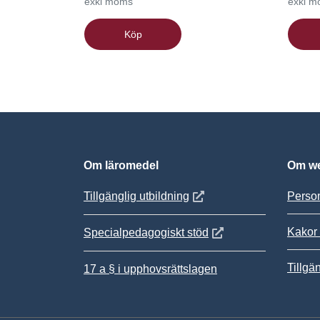
exkl moms
exkl 
Köp
Om läromedel
Om we
Öppnas i nytt fönster
Tillgänglig utbildning
Person
Kakor 
Öppnas i nytt fönster
Specialpedagogiskt stöd
Tillgä
17 a § i upphovsrättslagen