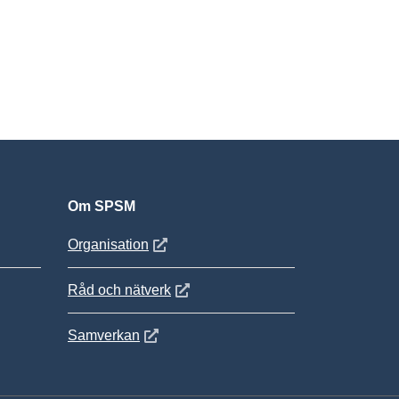
Om SPSM
 fönster
Öppnas i nytt fönster
Organisation
Öppnas i nytt fönster
Råd och nätverk
Öppnas i nytt fönster
Samverkan