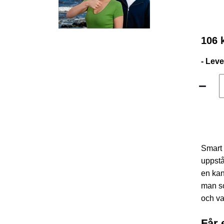
106 
- Lev
Smart 
uppstå
en kan
man so
och va
Får 