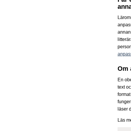
anna
Lärom
anpass
annan 
litter
person
anpass
Om 
En obe
text o
format
funger
läser 
Läs m