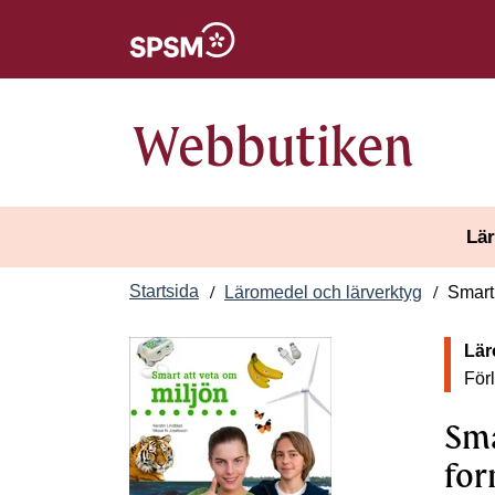
Öppnas i nytt fönster
Webbutiken
Lär
Startsida
Läromedel och lärverktyg
Smart 
Lär
För
Sma
for