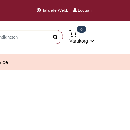
Talande Webb
Logga in
0
Sök
Varukorg
vice