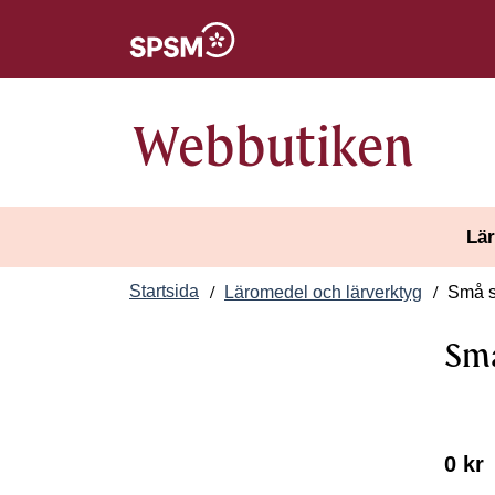
Öppnas i nytt fönster
Webbutiken
Lär
Startsida
Läromedel och lärverktyg
Små så
Små
0 kr