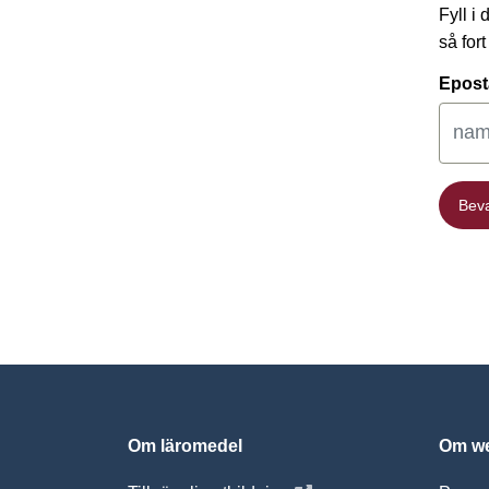
Fyll i
så for
Epost
Bev
Bev
Om läromedel
Om we