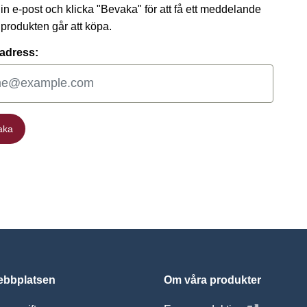
 din e-post och klicka "Bevaka" för att få ett meddelande
t produkten går att köpa.
adress:
aka
aka
bbplatsen
Om våra produkter