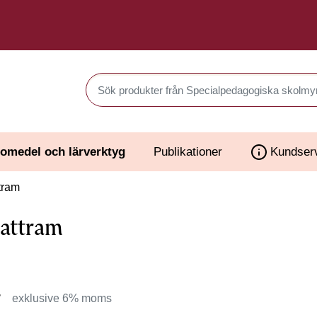
Sök produkter i Webbutiken
omedel och lärverktyg
Publikationer
Kundser
tram
attram
r
exklusive 6% moms