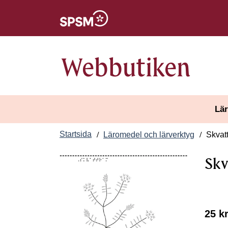
Öppnas i nytt fönster
Webbutiken
Lär
Startsida
Läromedel och lärverktyg
Skvat
Skv
25 k