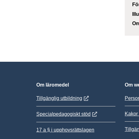
Fö
Ill
Om
Om läromedel
Om we
Öppnas i nytt fönster
Tillgänglig utbildning
Person
Kakor 
Öppnas i nytt fönster
Specialpedagogiskt stöd
Tillgä
17 a § i upphovsrättslagen