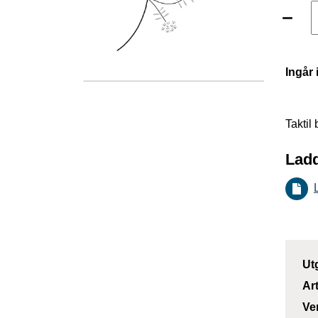
Ingår 
Taktil
Ladd
Ut
Ar
Ve