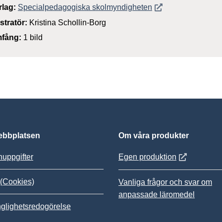
Öppnas i nytt föns
rlag:
Specialpedagogiska skolmyndigheten
ustratör:
Kristina Schollin-Borg
fång:
1 bild
bbplatsen
Om våra produkter
Öppnas i nytt
uppgifter
Egen produktion
(Cookies)
Vanliga frågor och svar om
anpassade läromedel
nglighetsredogörelse