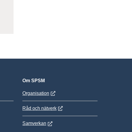
ter
Om SPSM
 fönster
Öppnas i nytt fönster
Organisation
Öppnas i nytt fönster
Råd och nätverk
Öppnas i nytt fönster
Samverkan