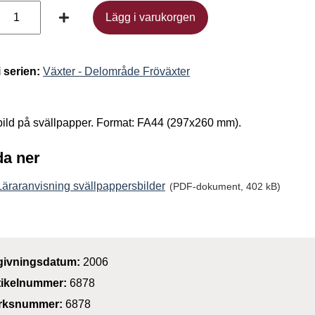
Lägg i varukorgen
Lägg i varukorgen
i serien:
Växter - Delområde Fröväxter
 bild på svällpapper. Format: FA44 (297x260 mm).
a ner
Läraranvisning svällpappersbilder
(PDF-dokument, 402 kB)
givningsdatum:
2006
tikelnummer:
6878
rksnummer:
6878