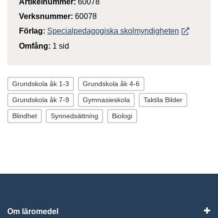
Artikelnummer:
60078
Verksnummer:
60078
Öppnas i n
Förlag:
Specialpedagogiska skolmyndigheten
Omfång:
1 sid
Grundskola åk 1-3
Grundskola åk 4-6
Grundskola åk 7-9
Gymnasieskola
Taktila Bilder
Blindhet
Synnedsättning
Biologi
Om läromedel