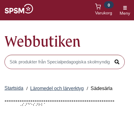
0
Öppnas i nytt fönster
Varukorg
Meny
Webbutiken
Sök produkter i Webbutiken
Sök
Startsida
Läromedel och lärverktyg
Sädesärla