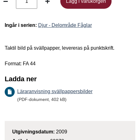
Lägg i varukorgen
Lägg i varukorgen
Ingår i serien:
Djur - Delområde Fåglar
Taktil bild på svällpapper, levereras på punktskrift.
Format: FA 44
Ladda ner
Läraranvisning svällpappersbilder
(PDF-dokument, 402 kB)
Utgivningsdatum:
2009