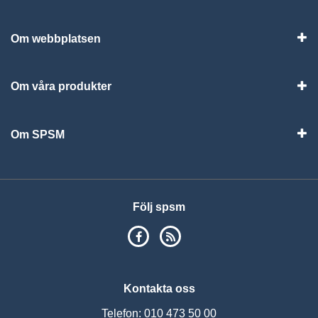
Vis
Om webbplatsen
Vis
Om våra produkter
Visa
Om SPSM
Vis
Följ spsm
SPSM på Facebook
RSS
Kontakta oss
Telefon: 010 473 50 00