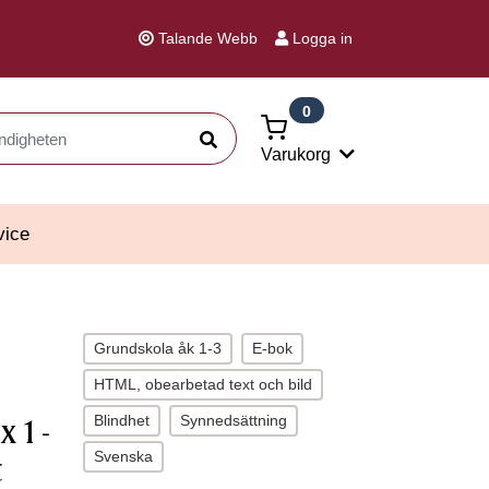
Talande Webb
Logga in
0
Sök
Varukorg
vice
Grundskola åk 1-3
E-bok
HTML, obearbetad text och bild
Blindhet
Synnedsättning
 1 -
Svenska
t