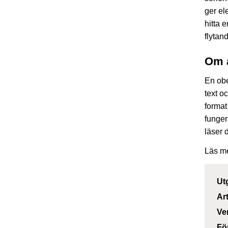
ger el
hitta e
flytan
Om 
En obe
text o
format
funger
läser 
Läs m
Ut
Ar
Ve
Fö