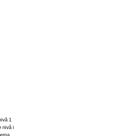
nivå 1
e nivå i
åerna