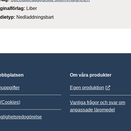
iginalförlag:
Liber
dietyp:
Nedladdningsbart
bbplatsen
Om våra produkter
Öppnas i nytt
uppgifter
Egen produktion
(Cookies)
Vanliga frågor och svar om
anpassade läromedel
nglighetsredogörelse