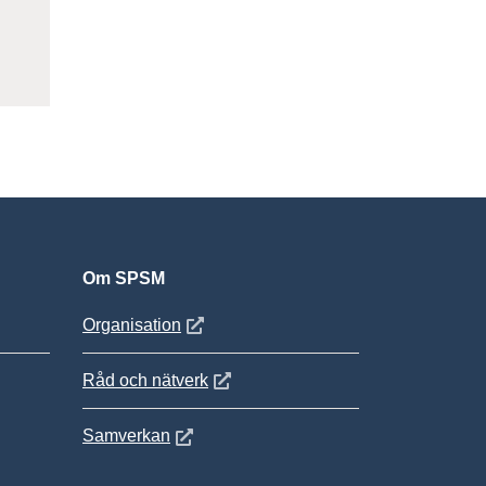
Om SPSM
 fönster
Öppnas i nytt fönster
Organisation
Öppnas i nytt fönster
Råd och nätverk
Öppnas i nytt fönster
Samverkan