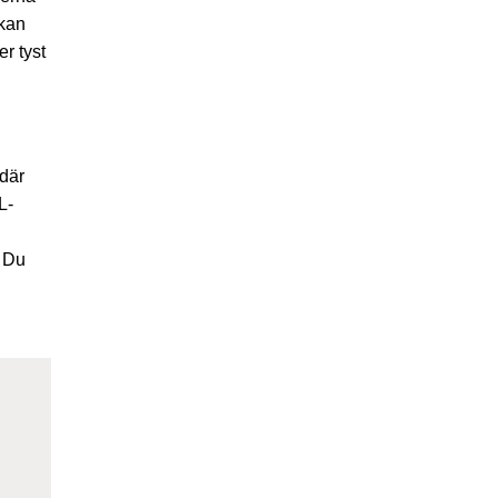
 kan
er tyst
 där
L-
. Du