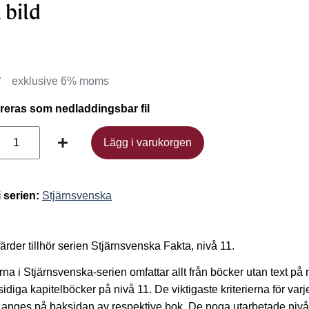
 bild
r
exklusive 6% moms
ereras som nedladdingsbar fil
Lägg i varukorgen
Lägg i varukorgen
i serien:
Stjärnsvenska
rder tillhör serien Stjärnsvenska Fakta, nivå 11.
na i Stjärnsvenska-serien omfattar allt från böcker utan text på 
-sidiga kapitelböcker på nivå 11. De viktigaste kriterierna för varj
 anges på baksidan av respektive bok. De noga utarbetade niv