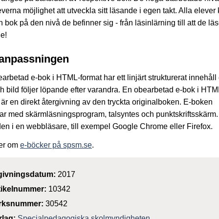
everna möjlighet att utveckla sitt läsande i egen takt. Alla elever
n bok på den nivå de befinner sig - från läsinlärning till att de läs
de!
anpassningen
arbetad e-bok i HTML-format har ett linjärt strukturerat innehåll
ch bild följer löpande efter varandra. En obearbetad e-bok i HTM
 är en direkt återgivning av den tryckta originalboken. E-boken
ar med skärmläsningsprogram, talsyntes och punktskriftsskärm
den i en webbläsare, till exempel Google Chrome eller Firefox.
er om
e-böcker på spsm.se
.
givningsdatum:
2017
tikelnummer:
10342
rksnummer:
30542
rlag:
Specialpedagogiska skolmyndigheten