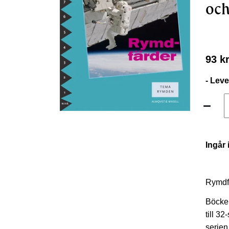
och
93 k
- Lev
Ingår 
Rymdfä
Böcker
till 32
serien