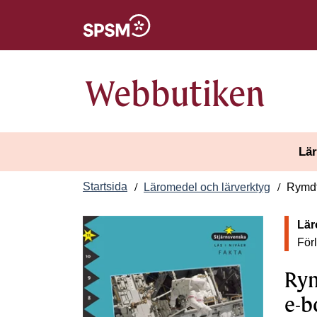
Öppnas i nytt fönster
Webbutiken
Lär
Startsida
Läromedel och lärverktyg
Rymdfä
Lär
För
Rym
e-b