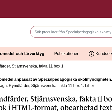
Sök produkter i Webbutiken
omedel och lärverktyg
Publikationer
Kundser
rder, Stjärnsvenska, fakta 11 box 1
omedel anpassat av Specialpedagogiska skolmyndigheten.
laga: Rymdfärder, Stjärnsvenska, fakta 11 box 1.
Liber
dfärder, Stjärnsvenska, fakta 11 box
ok i HTML-format, obearbetad tex