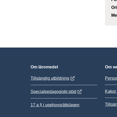
Or
Me
Om läromedel
Om we
Öppnas i nytt fönster
Tillgänglig utbildning
Person
Kakor 
Öppnas i nytt fönster
Specialpedagogiskt stöd
Tillgä
17 a § i upphovsrättslagen