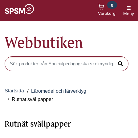
0
Öppnas i nytt fönster
Varukorg
Meny
Webbutiken
Sök produkter i Webbutiken
Sök
Startsida
Läromedel och lärverktyg
Rutnät svällpapper
Rutnät svällpapper