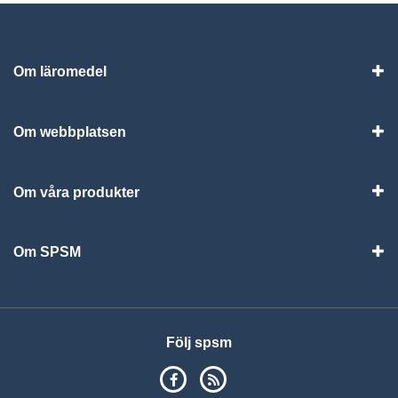
Om läromedel
Vis
Om webbplatsen
Vis
Om våra produkter
Visa
Om SPSM
Vis
Följ spsm
SPSM på Facebook
RSS