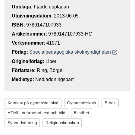
Upplaga:
Fjärde upplagan
Utgivningsdatum:
2013-06-05
ISBN:
9789147107933
Artikelnummer:
9789147107933-HC
Verksnummer:
41071
Öppnas i n
Förlag:
Specialpedagogiska skolmyndigheten
Originalförlag:
Liber
Författare:
Ring, Börge
Medietyp:
Nedladdningsbart
Komvux på gymnasial nivå
Gymnasieskola
E-bok
HTML, bearbetad text och bild
Blindhet
Synnedsättning
Religionskunskap