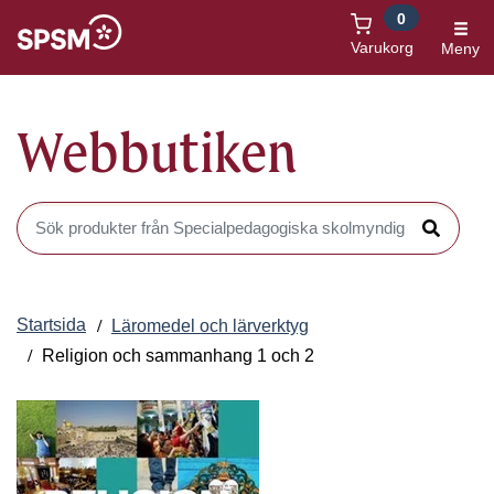
0
Öppnas i nytt fönster
Varukorg
Meny
Webbutiken
Sök produkter i Webbutiken
Sök
Startsida
Läromedel och lärverktyg
Religion och sammanhang 1 och 2