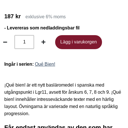
187 kr
exklusive 6% moms
- Levereras som nedladdingsbar fil
Lägg i varukorgen
Lägg i varukorgen
Ingår i serien:
Oué Bien!
¡Qué bien! är ett nytt basläromedel i spanska med
utgångspunkt i Lgr11, avsett för årskurs 6, 7, 8 och 9. ¡Qué
bien! innehåller intresseväckande texter med en härlig
layout. Övningarna är varierade med en naturlig språklig
progression.
Får endast användas av den som har