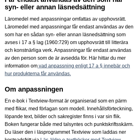
syn- eller annan läsnedsättning
Läromedel med anpassningar omfattas av upphovsrätt.
Läromedel med anpassningar får endast användas av den
som har en sådan syn- eller annan läsnedsättning som
avses i 17 a § lag (1960:729) om upphovsrätt till litterära
och konstnärliga verk. Anpassningar får endast användas
av den person som de är avsedda för. Här hittar du mer
information om
vad anpassning enligt 17 a § innebär och
hur produkterna får användas.
Om anpassningen
En e-bok i Textview-format är organiserad som en pärm
med flikar, med förlagan som modell. Innehållsförteckning,
löpande text, bilder och sakregister finns i var sin flik.
Boken fungerar både med talsyntes och punktskriftsskärm.
Du läser den i läsprogrammet Textview som laddas ner
kostnadsfritt via
Läs äldre e-textböcker med Textview,