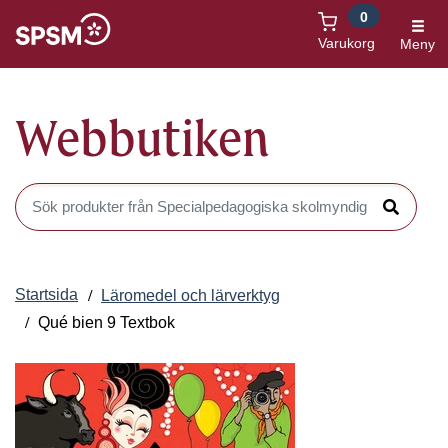
0
Öppnas i nytt fönster
Varukorg
Meny
Webbutiken
Sök produkter i Webbutiken
Sök
Startsida
Läromedel och lärverktyg
Qué bien 9 Textbok