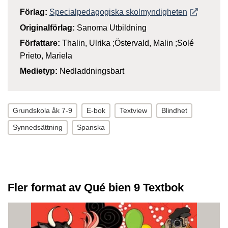
Öppnas i n
Förlag:
Specialpedagogiska skolmyndigheten
Originalförlag:
Sanoma Utbildning
Författare:
Thalin, Ulrika ;Östervald, Malin ;Solé
Prieto, Mariela
Medietyp:
Nedladdningsbart
Grundskola åk 7-9
E-bok
Textview
Blindhet
Synnedsättning
Spanska
Fler format av Qué bien 9 Textbok