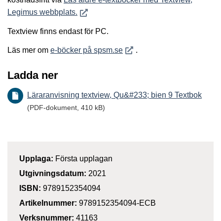
Öppnas i nytt fönster
Legimus webbplats.
Textview finns endast för PC.
Öppnas i nytt fönster
Läs mer om
e-böcker på spsm.se
.
Ladda ner
Läraranvisning textview, Qu&#233; bien 9 Textbok
(PDF-dokument, 410 kB)
Upplaga:
Första upplagan
Utgivningsdatum:
2021
ISBN:
9789152354094
Artikelnummer:
9789152354094-ECB
Verksnummer:
41163