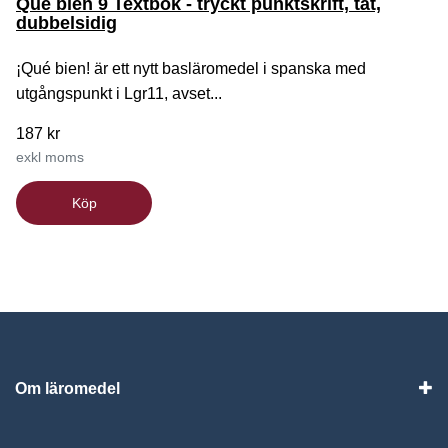
Qué bien 9 Textbok - tryckt punktskrift, tät,
dubbelsidig
¡Qué bien! är ett nytt basläromedel i spanska med
utgångspunkt i Lgr11, avset...
187 kr
exkl moms
Köp
Om läromedel
Vis