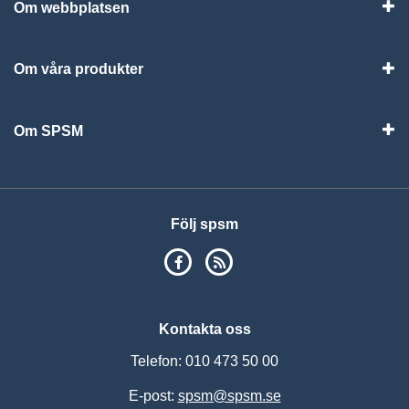
Om webbplatsen
Vis
Om våra produkter
Visa
Om SPSM
Vis
Följ spsm
SPSM på Facebook
RSS
Kontakta oss
Telefon: 010 473 50 00
E-post:
spsm@spsm.se