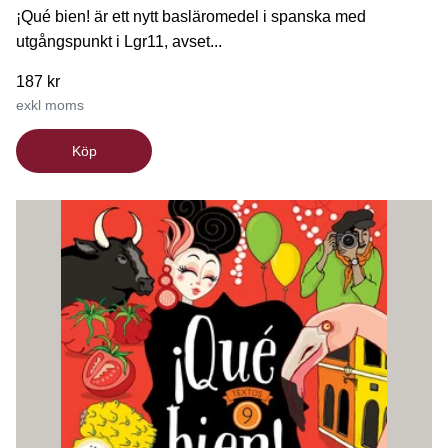
¡Qué bien! är ett nytt basläromedel i spanska med
utgångspunkt i Lgr11, avset...
187 kr
exkl moms
Köp