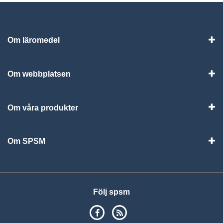
Om läromedel
Vis
Om webbplatsen
Vis
Om våra produkter
Visa
Om SPSM
Vis
Följ spsm
SPSM på Facebook
RSS