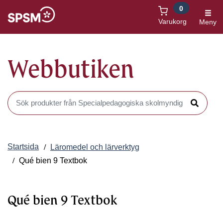
0
Öppnas i nytt fönster
Varukorg
Meny
Webbutiken
Sök produkter i Webbutiken
Sök
Startsida
Läromedel och lärverktyg
Qué bien 9 Textbok
Qué bien 9 Textbok