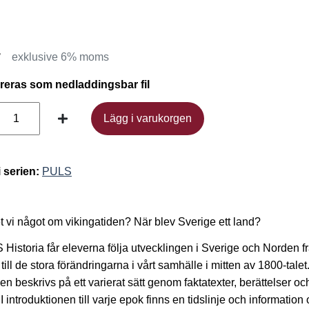
r
exklusive 6% moms
ereras som nedladdingsbar fil
Lägg i varukorgen
Lägg i varukorgen
i serien:
PULS
t vi något om vikingatiden? När blev Sverige ett land?
 Historia får eleverna följa utvecklingen i Sverige och Norden f
 till de stora förändringarna i vårt samhälle i mitten av 1800-talet
ien beskrivs på ett varierat sätt genom faktatexter, berättelser oc
 I introduktionen till varje epok finns en tidslinje och information