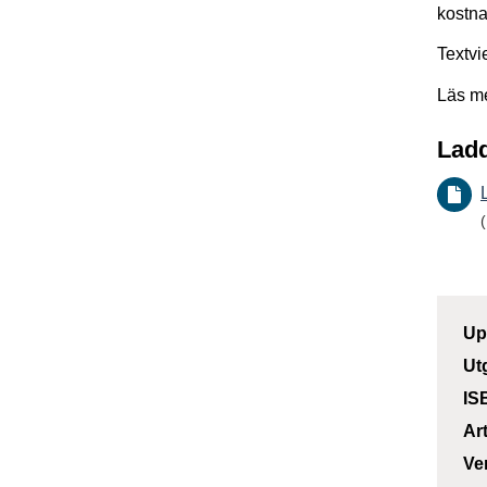
kostna
Textvi
Läs m
Ladd
Up
Ut
IS
Ar
Ve