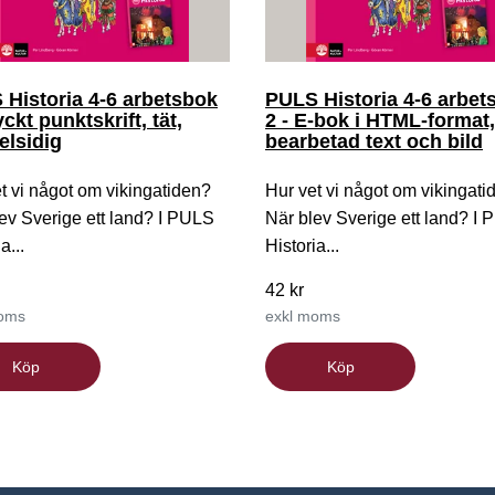
Historia 4-6 arbetsbok
PULS Historia 4-6 arbet
yckt punktskrift, tät,
2 - E-bok i HTML-format,
elsidig
bearbetad text och bild
t vi något om vikingatiden?
Hur vet vi något om vikingati
ev Sverige ett land? I PULS
När blev Sverige ett land? I
a...
Historia...
42 kr
moms
exkl moms
Köp
Köp