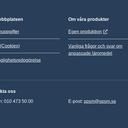
bbplatsen
Om våra produkter
Öppnas i nytt
uppgifter
Egen produktion
(Cookies)
Vanliga frågor och svar om
anpassade läromedel
nglighetsredogörelse
kta oss
n: 010 473 50 00
E-post:
spsm@spsm.se