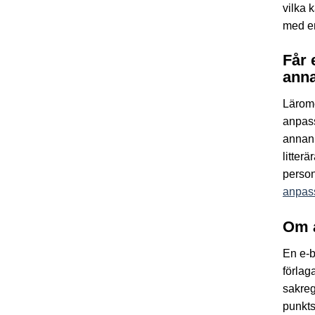
vilka 
med en
Får 
anna
Lärom
anpass
annan 
litter
person
anpass
Om 
En e-b
förlag
sakreg
punkts