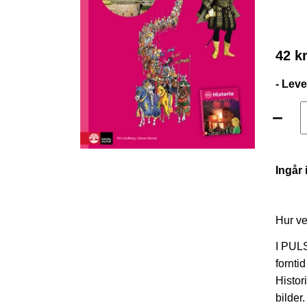
42 k
- Lev
Ingår 
Hur ve
I PULS
forntid
Histor
bilder.