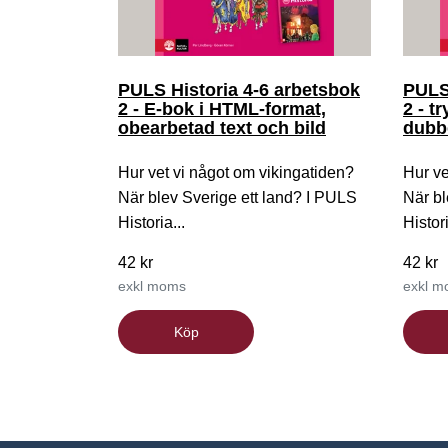
PULS Historia 4-6 arbetsbok
PULS 
2 - E-bok i HTML-format,
2 - tr
obearbetad text och bild
dubb
Hur vet vi något om vikingatiden?
Hur ve
När blev Sverige ett land? I PULS
När bl
Historia...
Histori
42 kr
42 kr
exkl moms
exkl 
Köp