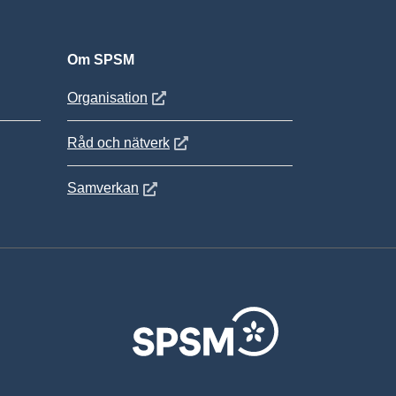
Om SPSM
 fönster
Öppnas i nytt fönster
Organisation
Öppnas i nytt fönster
Råd och nätverk
Öppnas i nytt fönster
Samverkan