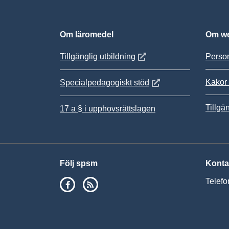
Om läromedel
Om we
Öppnas i nytt fönster
Tillgänglig utbildning
Person
Kakor 
Öppnas i nytt fönster
Specialpedagogiskt stöd
Tillgä
17 a § i upphovsrättslagen
Följ spsm
Konta
SPSM på Facebook
RSS
Telefo