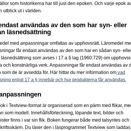
källor som historikerna har till just den epoken. Och varje epok a
 utblick ut i världen.
endast användas av den som har syn- eller
n läsnedsättning
edel med anpassningar omfattas av upphovsrätt. Läromedel m
ningar får endast användas av den som har en sådan syn- elle
läsnedsättning som avses i 17 a § lag (1960:729) om upphovsrätt
ära och konstnärliga verk. Anpassningar får endast användas av 
 som de är avsedda för. Här hittar du mer information om
vad
ning enligt 17 a § innebär och hur produkterna får användas.
anpassningen
ok i Textview-format är organiserad som en pärm med flikar, me
an som modell. Innehållsförteckning, löpande text, bilder och
ister finns i var sin flik. Boken fungerar både med talsyntes och
kriftsskärm. Du läser den i läsprogrammet Textview som laddas