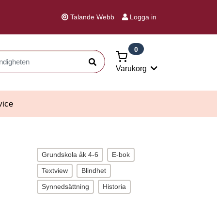
Talande Webb
Logga in
0
Sök
Varukorg
vice
Grundskola åk 4-6
E-bok
Textview
Blindhet
Synnedsättning
Historia