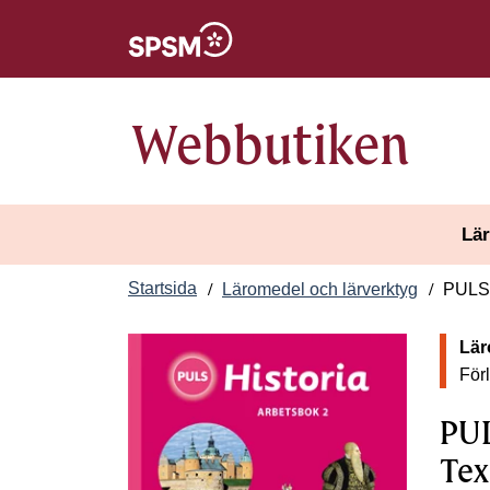
Öppnas i nytt fönster
Webbutiken
Lär
Startsida
Läromedel och lärverktyg
PULS H
Lär
För
PUL
Tex