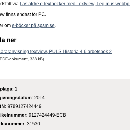
dsfritt via
Läs äldre e-textböcker med Textview, Legimus webbpl
ew finns endast för PC.
er om
e-böcker på spsm.se
.
a ner
Läraranvisning textview, PULS Historia 4-6 arbetsbok 2
(PDF-dokument, 338 kB)
plaga:
1
givningsdatum:
2014
BN:
9789127424449
tikelnummer:
9127424449-ECB
rksnummer:
31530