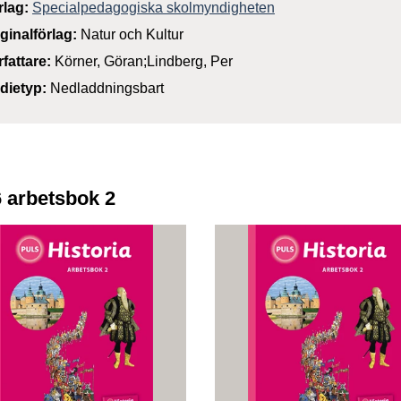
rlag:
Specialpedagogiska skolmyndigheten
iginalförlag:
Natur och Kultur
rfattare:
Körner, Göran;Lindberg, Per
dietyp:
Nedladdningsbart
6 arbetsbok 2