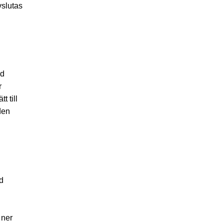
vslutas
ed
r
 till
den
d
 ner