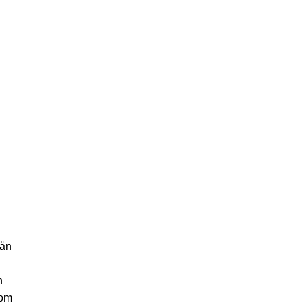
rån
.
h
 om