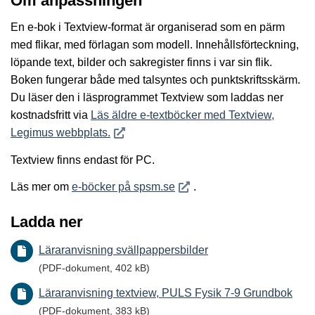
Om anpassningen
En e-bok i Textview-format är organiserad som en pärm
med flikar, med förlagan som modell. Innehållsförteckning,
löpande text, bilder och sakregister finns i var sin flik.
Boken fungerar både med talsyntes och punktskriftsskärm.
Du läser den i läsprogrammet Textview som laddas ner
kostnadsfritt via
Läs äldre e-textböcker med Textview,
Öppnas i nytt fönster
Legimus webbplats.
Textview finns endast för PC.
Öppnas i nytt fönster
Läs mer om
e-böcker på spsm.se
.
Ladda ner
Läraranvisning svällpappersbilder
(PDF-dokument, 402 kB)
Läraranvisning textview, PULS Fysik 7-9 Grundbok
(PDF-dokument, 383 kB)