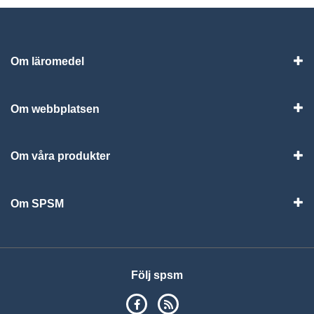
Om läromedel
Vis
Om webbplatsen
Vis
Om våra produkter
Visa
Om SPSM
Vis
Följ spsm
SPSM på Facebook
RSS