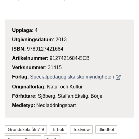
Upplaga:
4
Utgivningsdatum:
2013
ISBN:
9789127421684
Artikelnummer:
9127421684-ECB
Verksnummer:
31415
Öppnas i n
Förlag:
Specialpedagogiska skolmyndigheten
Originalförlag:
Natur och Kultur
Författare:
Sjöberg, Staffan;Ekstig, Börje
Medietyp:
Nedladdningsbart
Grundskola åk 7-9
E-bok
Textview
Blindhet