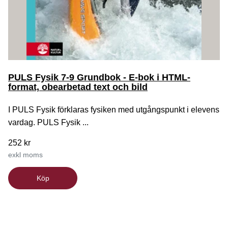
PULS Fysik 7-9 Grundbok - E-bok i HTML-
format, obearbetad text och bild
I PULS Fysik förklaras fysiken med utgångspunkt i elevens
vardag. PULS Fysik ...
252 kr
exkl moms
Köp