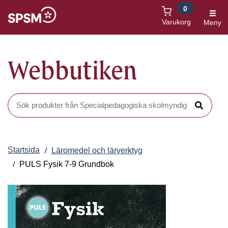
0
Öppnas i nytt fönster
Varukorg
Meny
Webbutiken
Sök produkter i Webbutiken
Sök
Startsida
Läromedel och lärverktyg
PULS Fysik 7-9 Grundbok