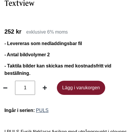
Textview
252 kr
exklusive 6% moms
- Levereras som nedladdingsbar fil
- Antal bildvolymer 2
- Taktila bilder kan skickas med kostnadsfritt vid
beställning.
Lägg i varukorgen
Lägg i varukorgen
Ingår i serien:
PULS
I PULS Fysik förklaras fysiken med utgångspunkt i elevens