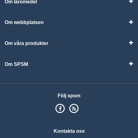
Om läromedel
Vis
Om webbplatsen
Vis
Om våra produkter
Visa
Om SPSM
Vis
Följ spsm
SPSM på Facebook
RSS
Kontakta oss