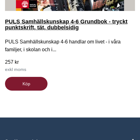
PULS Samhällskunskap 4-6 Grundbok - tryckt
punktskrift, tät, dubbelsidig
PULS Samhällskunskap 4-6 handlar om livet - i våra
familjer, i skolan och i...
257 kr
exkl moms
Köp