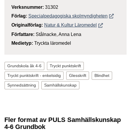
Verksnummer:
31302
Öppnas i n
Förlag:
Specialpedagogiska skolmyndigheten
Öppnas i nytt f
Originalförlag:
Natur & Kultur Läromedel
Författare:
Stålnacke, Anna Lena
Medietyp:
Tryckta läromedel
Grundskola åk 4-6
Tryckt punktskrift
Tryckt punktskrift - enkelsidig
Glesskrift
Blindhet
Synnedsättning
Samhällskunskap
Fler format av PULS Samhällskunskap
4-6 Grundbok