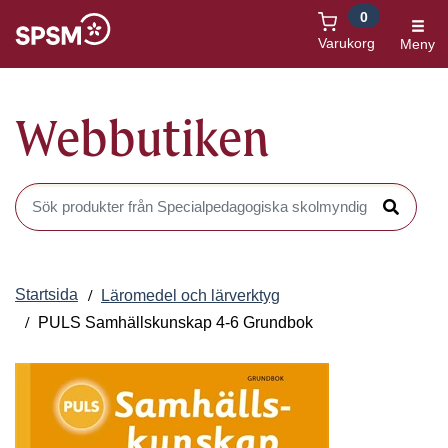
0
Öppnas i nytt fönster
Varukorg
Meny
Webbutiken
Sök produkter i Webbutiken
Sök
Startsida
Läromedel och lärverktyg
PULS Samhällskunskap 4-6 Grundbok