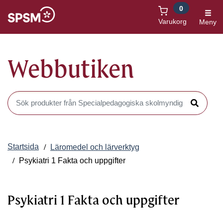
0
Öppnas i nytt fönster
Varukorg
Meny
Webbutiken
Sök produkter i Webbutiken
Sök
Startsida
Läromedel och lärverktyg
Psykiatri 1 Fakta och uppgifter
Psykiatri 1 Fakta och uppgifter