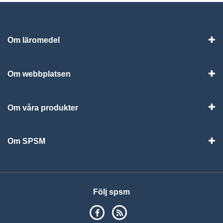
Om läromedel
Vis
Om webbplatsen
Vis
Om våra produkter
Visa
Om SPSM
Vis
Följ spsm
SPSM på Facebook
RSS