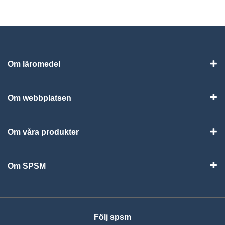
Om läromedel
Vis
Om webbplatsen
Vis
Om våra produkter
Visa
Om SPSM
Vis
Följ spsm