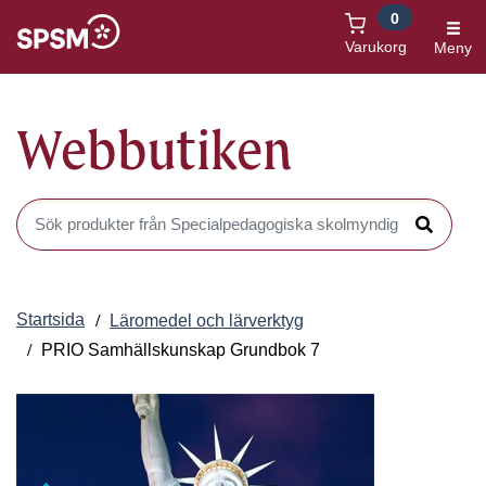
0
Öppnas i nytt fönster
Varukorg
Meny
Webbutiken
Sök produkter i Webbutiken
Sök
Startsida
Läromedel och lärverktyg
PRIO Samhällskunskap Grundbok 7