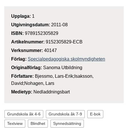
Upplaga:
1
Utgivningsdatum:
2011-08
ISBN:
9789152305829
Artikelnummer:
9152305829-ECB
Verksnummer:
40147
Förlag:
Specialpedagogiska skolmyndigheten
Originalförlag:
Sanoma Utbildning
Författare:
Bjessmo, Lars-Erik;Isaksson,
David;Nohagen, Lars
Medietyp:
Nedladdningsbart
Grundskola åk 4-6
Grundskola åk 7-9
E-bok
Textview
Blindhet
Synnedsättning