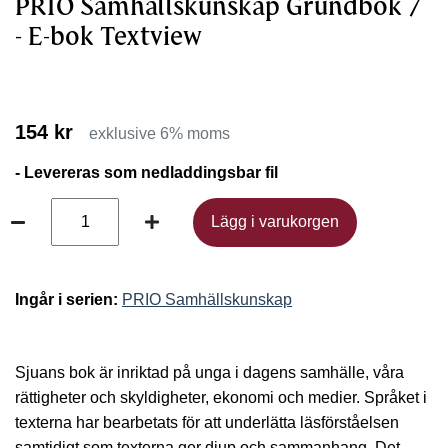
PRIO Samhällskunskap Grundbok 7
- E-bok Textview
154 kr
exklusive 6% moms
- Levereras som nedladdingsbar fil
Lägg i varukorgen
Lägg i varukorgen
Ingår i serien:
PRIO Samhällskunskap
Sjuans bok är inriktad på unga i dagens samhälle, våra
rättigheter och skyldigheter, ekonomi och medier.
Språket i
texterna har bearbetats för att underlätta läsförståelsen
samtidigt som texterna ger djup och sammanhang. Det