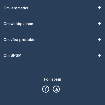
Om läromedel
Vis
Om webbplatsen
Vis
Om våra produkter
Visa
Om SPSM
Vis
Följ spsm
SPSM på Facebook
RSS