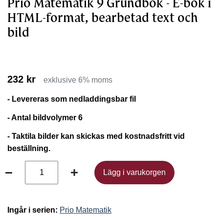
Prio Matematik 9 Grundbok - E-bok i
HTML-format, bearbetad text och
bild
232 kr
exklusive 6% moms
- Levereras som nedladdingsbar fil
- Antal bildvolymer 6
- Taktila bilder kan skickas med kostnadsfritt vid
beställning.
Lägg i varukorgen
Lägg i varukorgen
Ingår i serien:
Prio Matematik