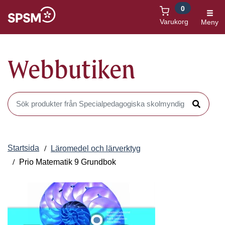
0
Öppnas i nytt fönster
Varukorg
Meny
Webbutiken
Sök produkter i Webbutiken
Sök
Startsida
Läromedel och lärverktyg
Prio Matematik 9 Grundbok