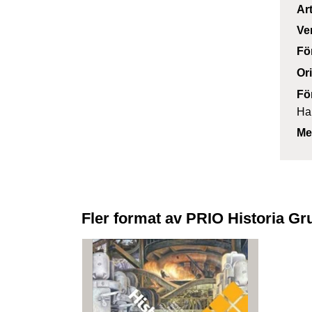
Ar
Ve
Fö
Or
Fö
Ha
Me
Fler format av PRIO Historia G