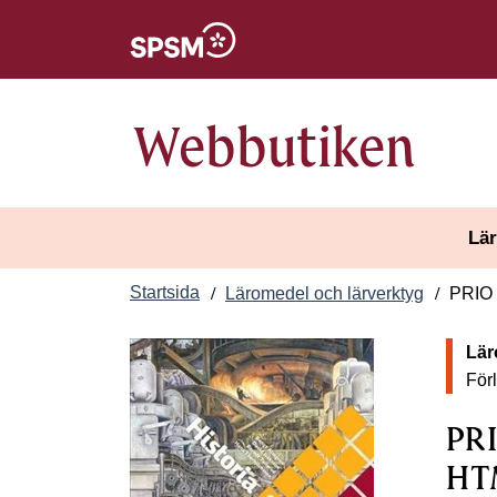
Öppnas i nytt fönster
Webbutiken
Lär
Startsida
Läromedel och lärverktyg
PRIO 
Lär
För
PRI
HTM