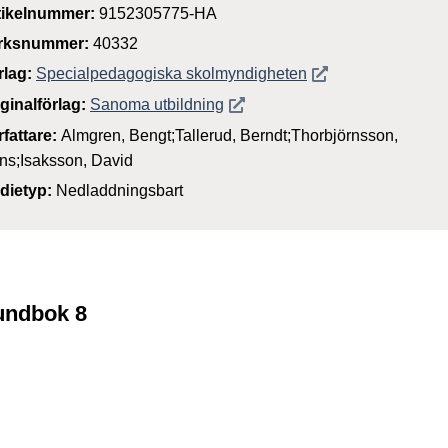
tikelnummer:
9152305775-HA
rksnummer:
40332
Öppnas i nytt föns
rlag:
Specialpedagogiska skolmyndigheten
Öppnas i nytt fönster
iginalförlag:
Sanoma utbildning
rfattare:
Almgren, Bengt;Tallerud, Berndt;Thorbjörnsson,
ns;Isaksson, David
dietyp:
Nedladdningsbart
rundbok 8