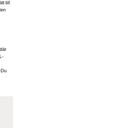
 till
den
 där
L-
. Du