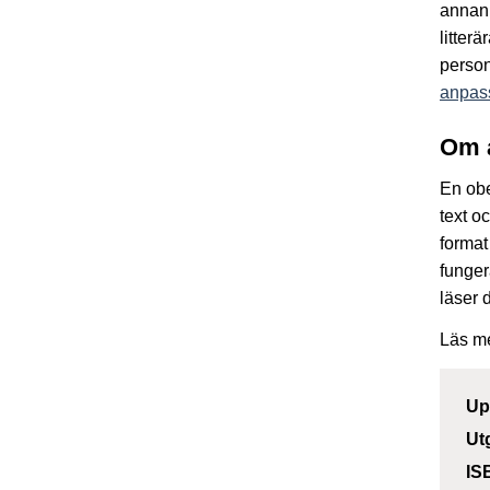
annan 
litter
person
anpass
Om 
En obe
text o
format
funger
läser 
Läs m
Up
Ut
IS