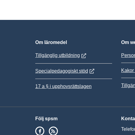
Om läromedel
Om we
Öppnas i nytt fönster
Tillgänglig utbildning
Person
Kakor 
Öppnas i nytt fönster
Specialpedagogiskt stöd
Tillgä
17 a § i upphovsrättslagen
Följ spsm
Konta
SPSM på Facebook
RSS
Telefo