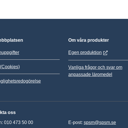
bbplatsen
Om våra produkter
Öppnas i nytt
uppgifter
Egen produktion
(Cookies)
Vanliga frågor och svar om
anpassade läromedel
nglighetsredogörelse
kta oss
n: 010 473 50 00
E-post:
spsm@spsm.se