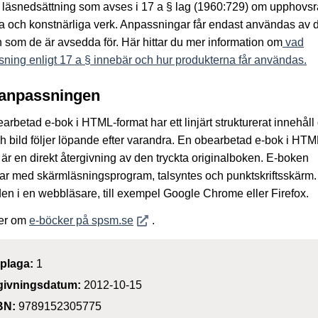
läsnedsättning som avses i 17 a § lag (1960:729) om upphovsrätt
ära och konstnärliga verk. Anpassningar får endast användas av 
 som de är avsedda för. Här hittar du mer information om
vad
ning enligt 17 a § innebär och hur produkterna får användas.
anpassningen
arbetad e-bok i HTML-format har ett linjärt strukturerat innehåll
ch bild följer löpande efter varandra. En obearbetad e-bok i HTM
 är en direkt återgivning av den tryckta originalboken. E-boken
ar med skärmläsningsprogram, talsyntes och punktskriftsskärm
den i en webbläsare, till exempel Google Chrome eller Firefox.
Öppnas i nytt fönster
er om
e-böcker på spsm.se
.
plaga:
1
givningsdatum:
2012-10-15
BN:
9789152305775