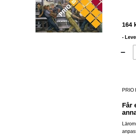
164 
- Lev
PRIO H
Får 
anna
Lärom
anpass