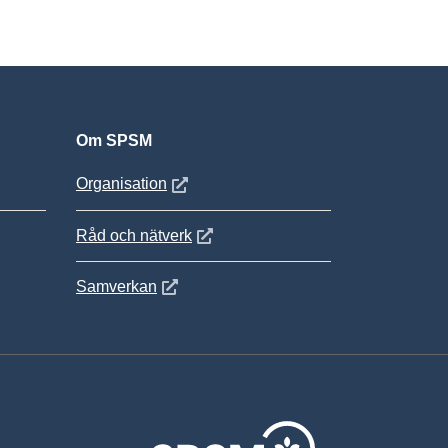
Om SPSM
 fönster
Öppnas i nytt fönster
Organisation
Öppnas i nytt fönster
Råd och nätverk
Öppnas i nytt fönster
Samverkan