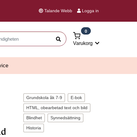
Talande Webb
Logga in
0
Sök
Varukorg
vice
Grundskola åk 7-9
E-bok
HTML, obearbetad text och bild
Blindhet
Synnedsättning
Historia
ld