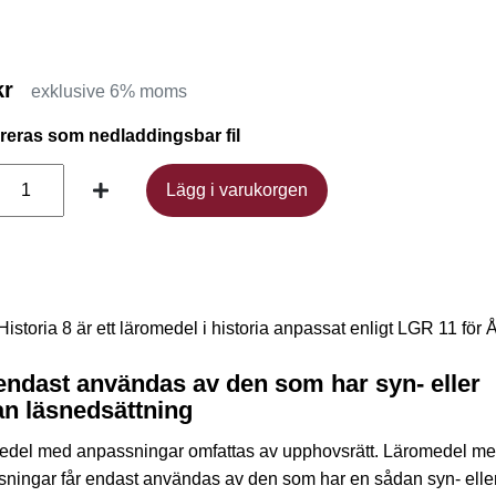
kr
exklusive 6% moms
ereras som nedladdingsbar fil
Lägg i varukorgen
Lägg i varukorgen
istoria 8 är ett läromedel i historia anpassat enligt LGR 11 för 
endast användas av den som har syn- eller
n läsnedsättning
edel med anpassningar omfattas av upphovsrätt. Läromedel m
ningar får endast användas av den som har en sådan syn- elle