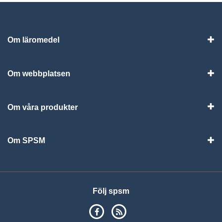
Om läromedel
Vis
Om webbplatsen
Vis
Om våra produkter
Visa
Om SPSM
Vis
Följ spsm
SPSM på Facebook
RSS