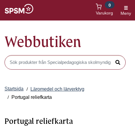
0
Öppnas i nytt fönster
Varukorg
Meny
Webbutiken
Sök produkter i Webbutiken
Sök
Startsida
Läromedel och lärverktyg
Portugal reliefkarta
Portugal reliefkarta