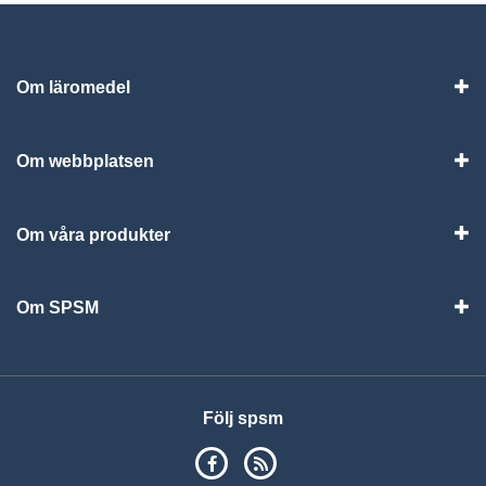
Om läromedel
Vis
Om webbplatsen
Vis
Om våra produkter
Visa
Om SPSM
Vis
Följ spsm
SPSM på Facebook
RSS