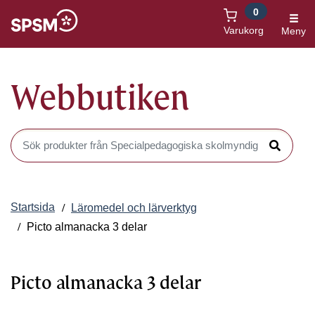
0
Öppnas i nytt fönster
Varukorg
Meny
Webbutiken
Sök produkter i Webbutiken
Sök
Startsida
Läromedel och lärverktyg
Picto almanacka 3 delar
Picto almanacka 3 delar