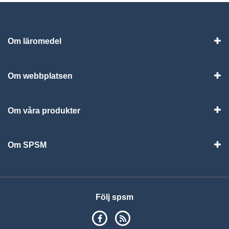
Om läromedel
Vis
Om webbplatsen
Vis
Om våra produkter
Visa
Om SPSM
Vis
Följ spsm
SPSM på Facebook
RSS