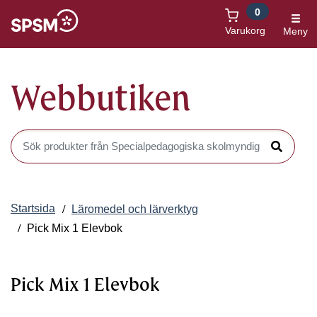
0
Öppnas i nytt fönster
Varukorg
Meny
Webbutiken
Sök produkter i Webbutiken
Sök
Startsida
Läromedel och lärverktyg
Pick Mix 1 Elevbok
Pick Mix 1 Elevbok