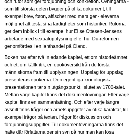
och rutor som ger fördjupning och konkretion. Övningarna -
som till största delen bygger på olika dokument, till
exempel brev, foton, affischer med mera ger - eleverna
möjlighet att testa sina färdigheter som historiker. Rutorna
ger dem inblick i till exempel hur Elise Ottesen-Jensens
arbetade med sexualupplysning eller hur Du-reformen
genomfördes i en lanthandel på Öland.
Boken har efter två inledande kapitel, ett om historieämnet
och ett om källkritik, en epoköversikt från de första
människorna fram till upplysningen. Uppslag för uppslag
presenteras epokerna. Den egentliga kronologiska
presentationen tar sin utgångspunkt i slutet av 1700-talet.
Mellan varje kapitel finns det dokumentövningar. Efter varje
kapitel finns en sammanfattning. Och efter varje längre
avsnitt finns frågor och arbetsuppgifter av olika karaktär, till
exempel frågor på texten, frågor för diskussion och
fördjupningsuppgifter. Till dokumentövningarna finns det
häfte där författarna ger sin syn på hur man kan lösa