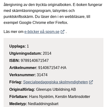
återgivning av den tryckta originalboken. E-boken fungerar
med skärmläsningsprogram, talsyntes och
punktskriftsskärm. Du läser den i en webbläsare, till
exempel Google Chrome eller Firefox.
Öppnas i nytt fönster
Läs mer om
e-böcker på spsm.se
.
Upplaga:
1
Utgivningsdatum:
2014
ISBN:
9789140671547
Artikelnummer:
9140671547-HA
Verksnummer:
31474
Öppnas i n
Förlag:
Specialpedagogiska skolmyndigheten
Originalförlag:
Gleerups Utbildning AB
Författare:
Hans Nyström, Kerstin Martinsdotter
Medietyp:
Nedladdningsbart