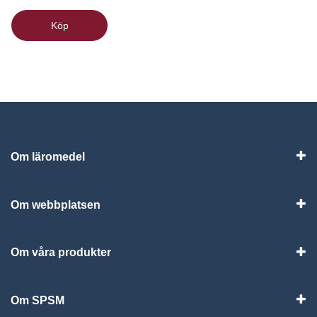
Köp
Om läromedel
Vis
Om webbplatsen
Vis
Om våra produkter
Visa
Om SPSM
Vis