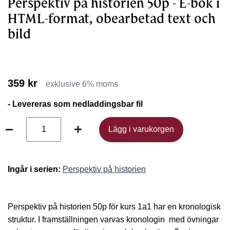
Perspektiv på historien 50p - E-bok i
HTML-format, obearbetad text och
bild
359 kr
exklusive 6% moms
- Levereras som nedladdingsbar fil
Lägg i varukorgen
Lägg i varukorgen
Ingår i serien:
Perspektiv på historien
Perspektiv på historien 50p för kurs 1a1 har en kronologisk
struktur. I framställningen varvas kronologin med övningar