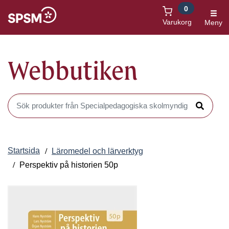
0
Öppnas i nytt fönster
Varukorg
Meny
Webbutiken
Sök produkter i Webbutiken
Sök
Startsida
Läromedel och lärverktyg
Perspektiv på historien 50p