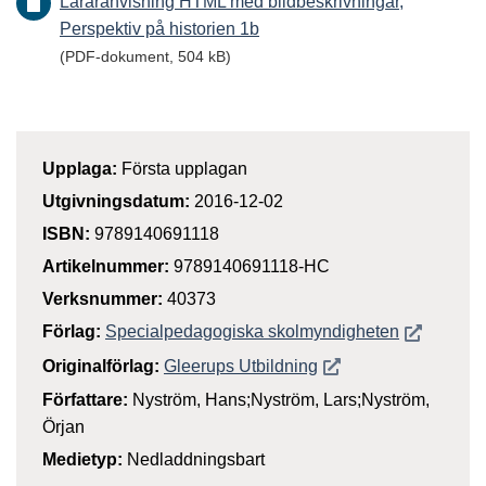
Läraranvisning HTML med bildbeskrivningar,
Perspektiv på historien 1b
(PDF-dokument, 504 kB)
Upplaga:
Första upplagan
Utgivningsdatum:
2016-12-02
ISBN:
9789140691118
Artikelnummer:
9789140691118-HC
Verksnummer:
40373
Öppnas i n
Förlag:
Specialpedagogiska skolmyndigheten
Öppnas i nytt fönste
Originalförlag:
Gleerups Utbildning
Författare:
Nyström, Hans;Nyström, Lars;Nyström,
Örjan
Medietyp:
Nedladdningsbart