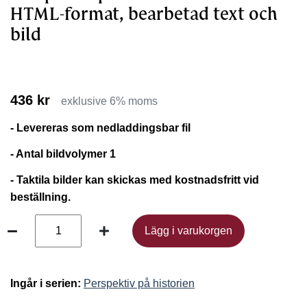
HTML-format, bearbetad text och
bild
436 kr
exklusive 6% moms
- Levereras som nedladdingsbar fil
- Antal bildvolymer 1
- Taktila bilder kan skickas med kostnadsfritt vid
beställning.
Lägg i varukorgen
Lägg i varukorgen
Ingår i serien:
Perspektiv på historien