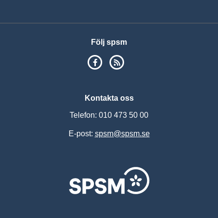
Vis
Följ spsm
SPSM på Facebook
RSS
Kontakta oss
Telefon: 010 473 50 00
E-post:
spsm@spsm.se