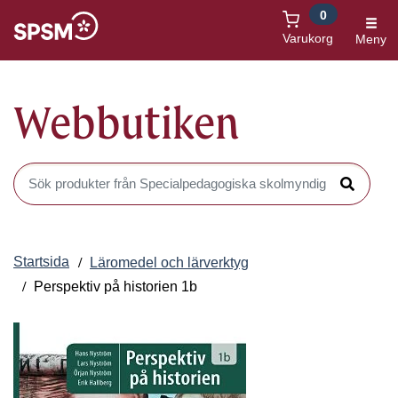
0
Öppnas i nytt fönster
Varukorg
Meny
Webbutiken
Sök produkter i Webbutiken
Sök
Startsida
Läromedel och lärverktyg
Perspektiv på historien 1b