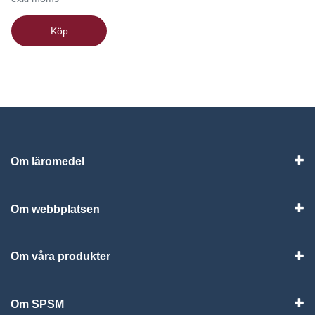
Köp
Om läromedel
Vis
Om webbplatsen
Vis
Om våra produkter
Visa
Om SPSM