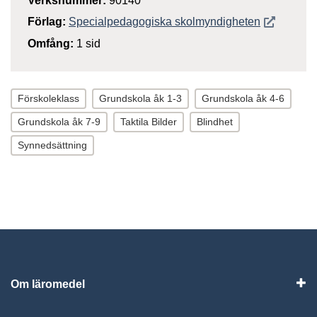
Verksnummer:
90140
Öppnas i n
Förlag:
Specialpedagogiska skolmyndigheten
Omfång:
1 sid
Förskoleklass
Grundskola åk 1-3
Grundskola åk 4-6
Grundskola åk 7-9
Taktila Bilder
Blindhet
Synnedsättning
Om läromedel
Vis