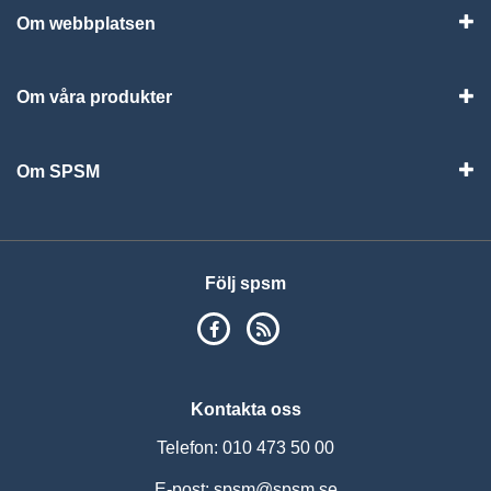
Om webbplatsen
Vis
Om våra produkter
Visa
Om SPSM
Vis
Följ spsm
SPSM på Facebook
RSS
Kontakta oss
Telefon: 010 473 50 00
E-post:
spsm@spsm.se