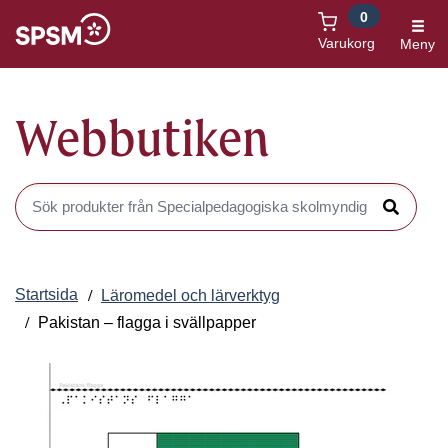
0
Öppnas i nytt fönster
Varukorg
Meny
Webbutiken
Sök produkter i Webbutiken
Sök
Startsida
Läromedel och lärverktyg
Pakistan – flagga i svällpapper