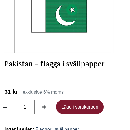
Pakistan – flagga i svällpapper
31 kr
exklusive 6% moms
Lägg i varukorgen
Lägg i varukorgen
Ingår i serien:
Flaggor i svällpapper