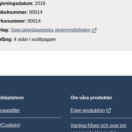
givningsdatum:
2016
tikelnummer:
90014
rksnummer:
90014
Öppnas i nytt föns
rlag:
Specialpedagogiska skolmyndigheten
fång:
4 sidor i svällpapper
bbplatsen
Om våra produkter
Öppnas i nytt
uppgifter
Egen produktion
(Cookies)
Vanliga frågor och svar om