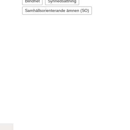
Blindhet
Synnedsättning
Samhällsorienterande ämnen (SO)