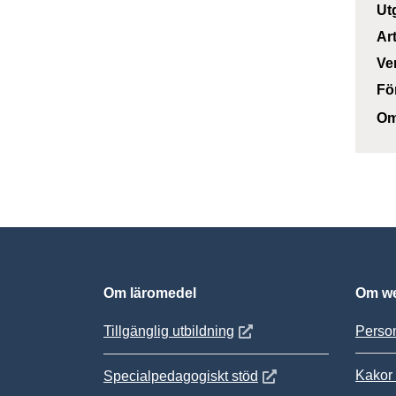
Ut
Ar
Ve
Fö
Om
Om läromedel
Om we
Öppnas i nytt fönster
Tillgänglig utbildning
Person
Kakor 
Öppnas i nytt fönster
Specialpedagogiskt stöd