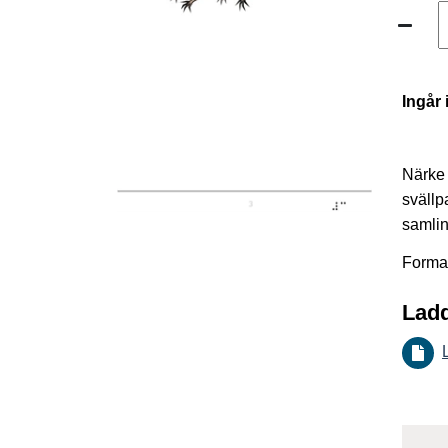
Ingår 
Närke 
svällp
samlin
Format
Ladd