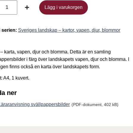
Lägg i varukorgen
Lägg i varukorgen
i serien:
Sveriges landskap – kartor, vapen, djur, blommor
– karta, vapen, djur och blomma. Detta är en samling
appersbilder i färg över landskapets vapen, djur och blomma. I
gen finns också en karta över landskapets form.
: A4, 1 kuvert.
a ner
Läraranvisning svällpappersbilder
(PDF-dokument, 402 kB)