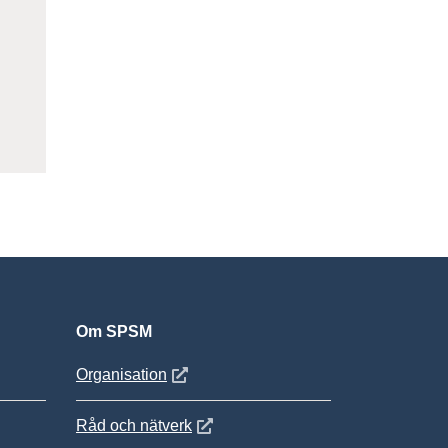
ter
Om SPSM
 fönster
Öppnas i nytt fönster
Organisation
Öppnas i nytt fönster
Råd och nätverk