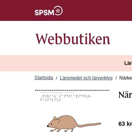
Öppnas i nytt fönster
Webbutiken
Lär
Startsida
Läromedel och lärverktyg
Närke 
När
63 k