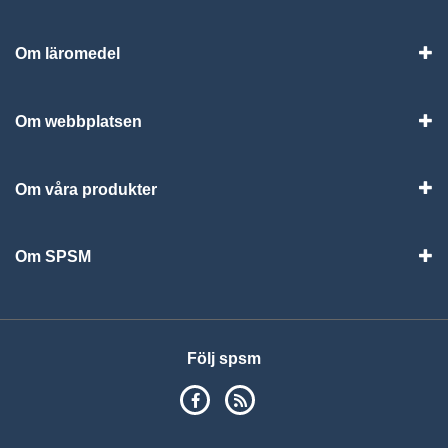
Om läromedel
Vis
Om webbplatsen
Vis
Om våra produkter
Visa
Om SPSM
Vis
Följ spsm
SPSM på Facebook
RSS