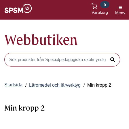
0
Öppnas i nytt fönster
Varukorg
Meny
Webbutiken
Sök produkter i Webbutiken
Sök
Startsida
Läromedel och lärverktyg
Min kropp 2
Min kropp 2