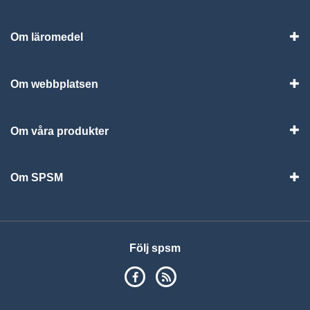
Om läromedel
Vis
Om webbplatsen
Vis
Om våra produkter
Visa
Om SPSM
Vis
Följ spsm
SPSM på Facebook
RSS