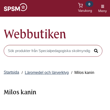
0
Öppnas i nytt fönster
Varukorg
Meny
Webbutiken
Sök produkter i Webbutiken
Sök
Startsida
Läromedel och lärverktyg
Milos kanin
Milos kanin