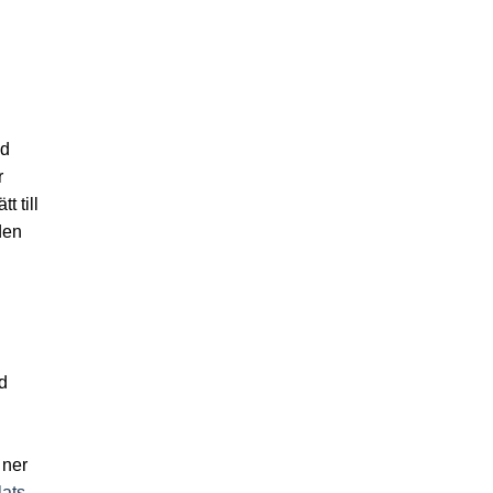
ed
r
 till
den
d
 ner
Öppnas i nytt fönster
ats.