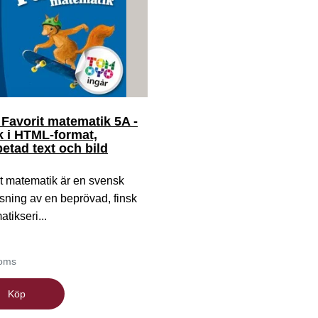
Favorit matematik 5A -
k i HTML-format,
etad text och bild
t matematik är en svensk
ning av en beprövad, finsk
tikseri...
moms
Köp