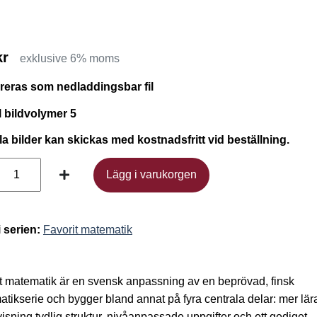
kr
exklusive 6% moms
ereras som nedladdingsbar fil
l bildvolymer 5
ila bilder kan skickas med kostnadsfritt vid beställning.
Lägg i varukorgen
Lägg i varukorgen
i serien:
Favorit matematik
t matematik är en svensk anpassning av en beprövad, finsk
tikserie och bygger bland annat på fyra centrala delar: mer lär
isning tydlig struktur, nivåanpassade uppgifter och ett gediget