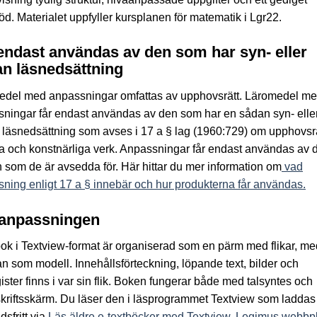
töd. Materialet uppfyller kursplanen för matematik i Lgr22.
endast användas av den som har syn- eller
n läsnedsättning
edel med anpassningar omfattas av upphovsrätt. Läromedel m
ningar får endast användas av den som har en sådan syn- elle
läsnedsättning som avses i 17 a § lag (1960:729) om upphovsrätt
ära och konstnärliga verk. Anpassningar får endast användas av 
 som de är avsedda för. Här hittar du mer information om
vad
ning enligt 17 a § innebär och hur produkterna får användas.
anpassningen
ok i Textview-format är organiserad som en pärm med flikar, me
an som modell. Innehållsförteckning, löpande text, bilder och
ister finns i var sin flik. Boken fungerar både med talsyntes och
kriftsskärm. Du läser den i läsprogrammet Textview som laddas
dsfritt via
Läs äldre e-textböcker med Textview, Legimus webbpl