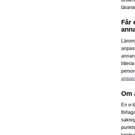
lärars
Får 
anna
Lärom
anpass
annan 
litter
person
anpass
Om 
En e-b
förlag
sakreg
punkts
kostna