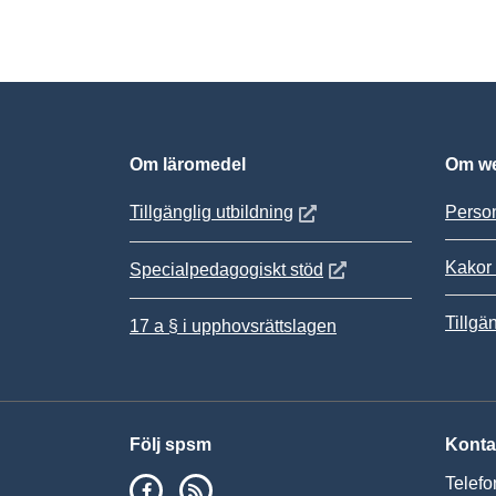
Om läromedel
Om we
Öppnas i nytt fönster
Tillgänglig utbildning
Person
Kakor 
Öppnas i nytt fönster
Specialpedagogiskt stöd
Tillgä
17 a § i upphovsrättslagen
Följ spsm
Konta
SPSM på Facebook
RSS
Telefo