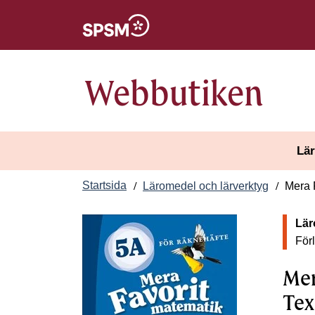
Öppnas i nytt fönster
Webbutiken
Lär
Startsida
Läromedel och lärverktyg
Mera F
Lär
För
Mer
Tex