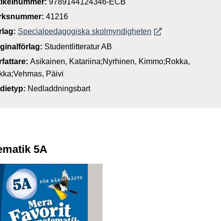
tikelnummer:
9789144124346-ECB
rksnummer:
41216
Öppnas i nytt föns
rlag:
Specialpedagogiska skolmyndigheten
iginalförlag:
Studentlitteratur AB
rfattare:
Asikainen, Katariina;Nyrhinen, Kimmo;Rokka,
kka;Vehmas, Päivi
dietyp:
Nedladdningsbart
ematik 5A