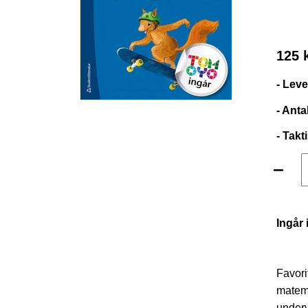
125 
- Lev
- Anta
- Takt
Ingår 
Favori
matema
underv