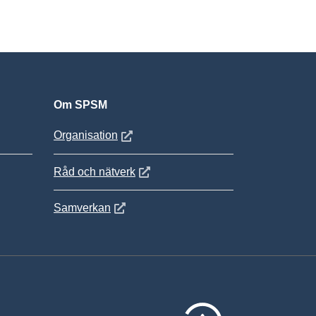
Om SPSM
 fönster
Öppnas i nytt fönster
Organisation
Öppnas i nytt fönster
Råd och nätverk
Öppnas i nytt fönster
Samverkan