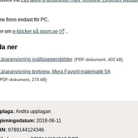
ew finns endast för PC.
Öppnas i nytt fönster
er om
e-böcker på spsm.se
.
a ner
Läraranvisning svällpappersbilder
(PDF-dokument, 402 kB)
Läraranvisning textview, Mera Favorit matematik 5A
(PDF-dokument, 274 kB)
plaga:
Andra upplagan
givningsdatum:
2018-06-11
BN:
9789144124346