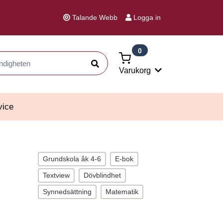
Talande Webb
Logga in
0
Sök
Varukorg
vice
Grundskola åk 4-6
E-bok
Textview
Dövblindhet
Synnedsättning
Matematik