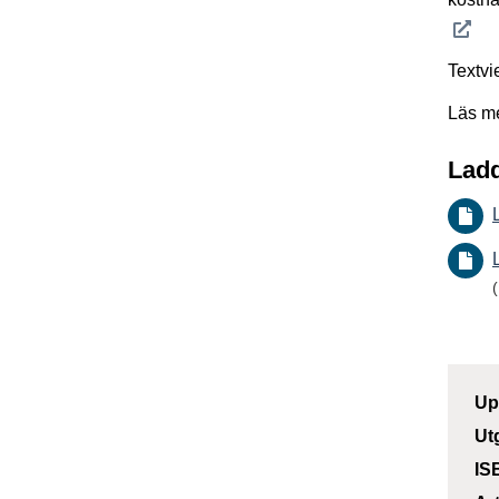
Textvi
Läs m
Ladd
Up
Ut
IS