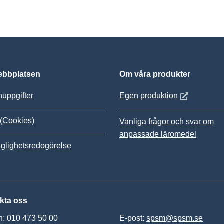
bbplatsen
Om våra produkter
Öppnas i nytt
uppgifter
Egen produktion
(Cookies)
Vanliga frågor och svar om
anpassade läromedel
nglighetsredogörelse
kta oss
n: 010 473 50 00
E-post:
spsm@spsm.se