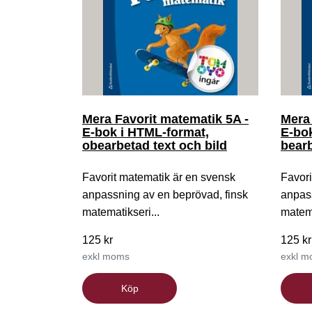
Mera Favorit matematik 5A -
Mera 
E-bok i HTML-format,
E-bo
obearbetad text och bild
bearb
Favorit matematik är en svensk
Favori
anpassning av en beprövad, finsk
anpass
matematikseri...
matema
125 kr
125 kr
exkl moms
exkl 
Köp