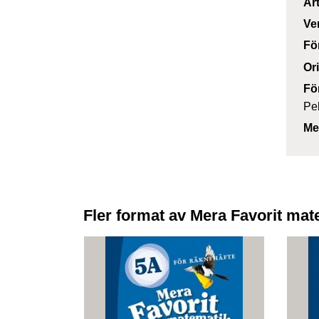
Ar
Ve
Fö
Or
Fö
Pe
Me
Fler format av Mera Favorit mat