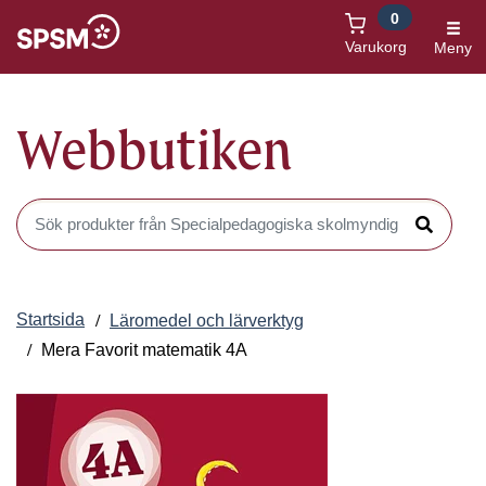
0
Öppnas i nytt fönster
Varukorg
Meny
Webbutiken
Sök produkter i Webbutiken
Sök
Startsida
Läromedel och lärverktyg
Mera Favorit matematik 4A