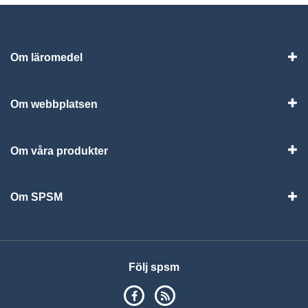
Om läromedel
Vis
Om webbplatsen
Vis
Om våra produkter
Visa
Om SPSM
Vis
Följ spsm
SPSM på Facebook
RSS