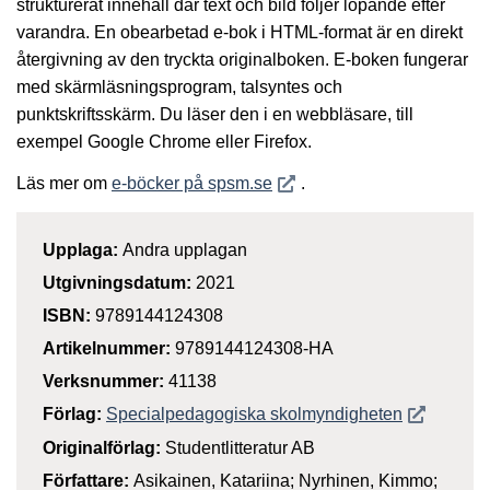
strukturerat innehåll där text och bild följer löpande efter
varandra. En obearbetad e-bok i HTML-format är en direkt
återgivning av den tryckta originalboken. E-boken fungerar
med skärmläsningsprogram, talsyntes och
punktskriftsskärm. Du läser den i en webbläsare, till
exempel Google Chrome eller Firefox.
Öppnas i nytt fönster
Läs mer om
e-böcker på spsm.se
.
Upplaga:
Andra upplagan
Utgivningsdatum:
2021
ISBN:
9789144124308
Artikelnummer:
9789144124308-HA
Verksnummer:
41138
Öppnas i n
Förlag:
Specialpedagogiska skolmyndigheten
Originalförlag:
Studentlitteratur AB
Författare:
Asikainen, Katariina; Nyrhinen, Kimmo;