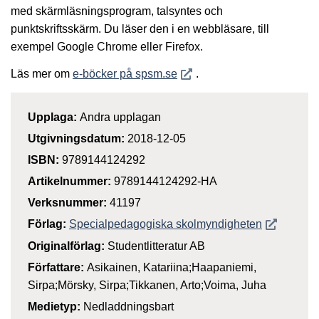
med skärmläsningsprogram, talsyntes och
punktskriftsskärm. Du läser den i en webbläsare, till
exempel Google Chrome eller Firefox.
Öppnas i nytt fönster
Läs mer om
e-böcker på spsm.se
.
Upplaga:
Andra upplagan
Utgivningsdatum:
2018-12-05
ISBN:
9789144124292
Artikelnummer:
9789144124292-HA
Verksnummer:
41197
Öppnas i n
Förlag:
Specialpedagogiska skolmyndigheten
Originalförlag:
Studentlitteratur AB
Författare:
Asikainen, Katariina;Haapaniemi,
Sirpa;Mörsky, Sirpa;Tikkanen, Arto;Voima, Juha
Medietyp:
Nedladdningsbart