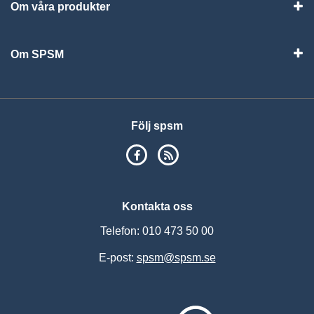
Om våra produkter
Visa
Om SPSM
Vis
Följ spsm
SPSM på Facebook
RSS
Kontakta oss
Telefon: 010 473 50 00
E-post:
spsm@spsm.se