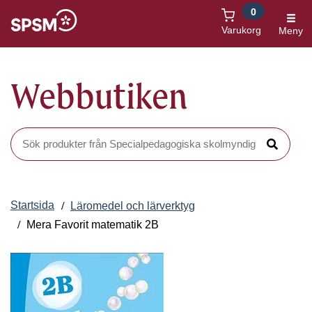
0
Öppnas i nytt fönster
Varukorg
Meny
Webbutiken
Sök produkter i Webbutiken
Sök
Startsida
Läromedel och lärverktyg
Mera Favorit matematik 2B