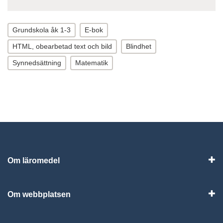
Grundskola åk 1-3
E-bok
HTML, obearbetad text och bild
Blindhet
Synnedsättning
Matematik
Om läromedel
Vis
Om webbplatsen
Vis