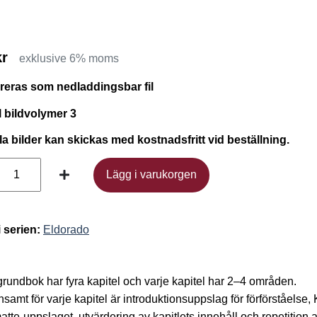
kr
exklusive 6% moms
ereras som nedladdingsbar fil
l bildvolymer 3
ila bilder kan skickas med kostnadsfritt vid beställning.
Lägg i varukorgen
Lägg i varukorgen
i serien:
Eldorado
grundbok har fyra kapitel och varje kapitel har 2–4 områden.
amt för varje kapitel är introduktionsuppslag för förförståelse, 
tte-uppslaget, utvärdering av kapitlets innehåll och repetition 