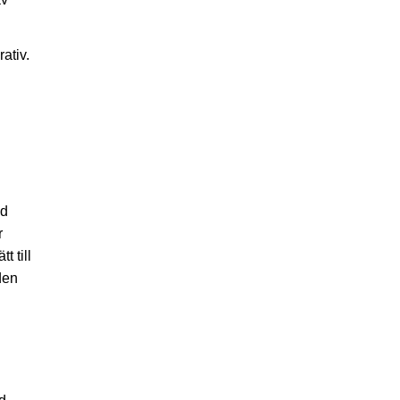
ativ.
ed
r
 till
den