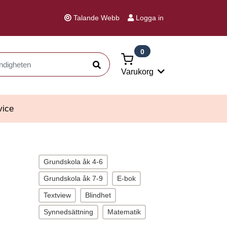
Talande Webb
Logga in
0
Sök
Varukorg
vice
Grundskola åk 4-6
Grundskola åk 7-9
E-bok
Textview
Blindhet
Synnedsättning
Matematik