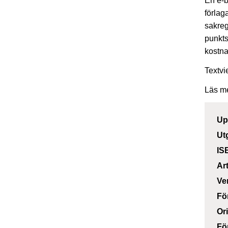
En e-b
förlag
sakreg
punkts
kostna
Textvi
Läs m
Up
Ut
IS
Ar
Ve
Fö
Or
Fö