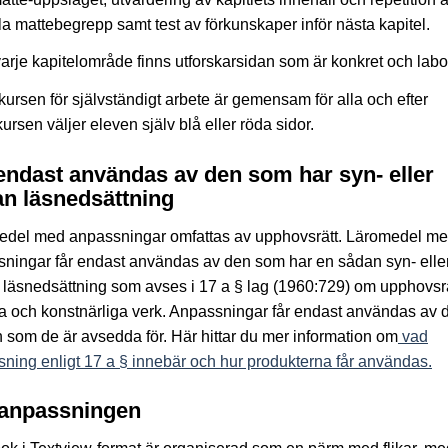
la mattebegrepp samt test av förkunskaper inför nästa kapitel.
arje kapitelområde finns utforskarsidan som är konkret och labor
ursen för självständigt arbete är gemensam för alla och efter
ursen väljer eleven själv blå eller röda sidor.
endast användas av den som har syn- eller
n läsnedsättning
edel med anpassningar omfattas av upphovsrätt. Läromedel m
ningar får endast användas av den som har en sådan syn- elle
läsnedsättning som avses i 17 a § lag (1960:729) om upphovsrätt
ära och konstnärliga verk. Anpassningar får endast användas av 
 som de är avsedda för. Här hittar du mer information om
vad
ning enligt 17 a § innebär och hur produkterna får användas.
anpassningen