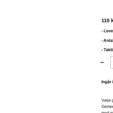
110 
- Lev
- Anta
- Takt
Ingår 
Varje 
Gemens
med ma