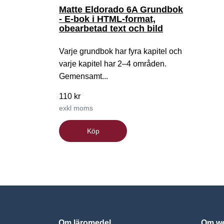
Matte Eldorado 6A Grundbok
- E-bok i HTML-format,
obearbetad text och bild
Varje grundbok har fyra kapitel och
varje kapitel har 2–4 områden.
Gemensamt...
110 kr
exkl moms
Köp
Om läromedel
Om we