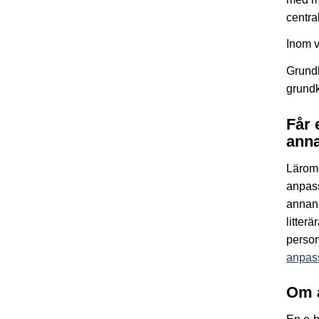
centra
Inom v
Grundk
grundk
Får 
anna
Lärom
anpass
annan 
litter
person
anpass
Om 