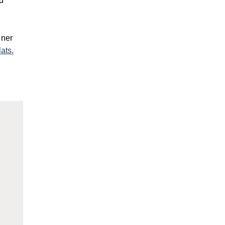
d
 ner
ats.