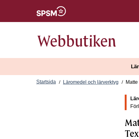
Öppnas i nytt fönster
Webbutiken
Lär
Startsida
Läromedel och lärverktyg
Matte
Lär
För
Mat
Tex