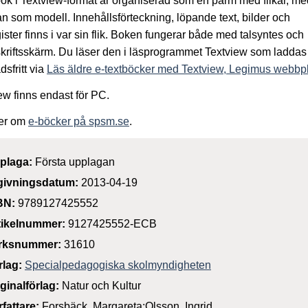
ok i Textview-format är organiserad som en pärm med flikar, me
an som modell. Innehållsförteckning, löpande text, bilder och
ister finns i var sin flik. Boken fungerar både med talsyntes och
kriftsskärm. Du läser den i läsprogrammet Textview som laddas
dsfritt via
Läs äldre e-textböcker med Textview, Legimus webbpl
ew finns endast för PC.
er om
e-böcker på spsm.se
.
plaga:
Första upplagan
givningsdatum:
2013-04-19
BN:
9789127425552
tikelnummer:
9127425552-ECB
rksnummer:
31610
rlag:
Specialpedagogiska skolmyndigheten
iginalförlag:
Natur och Kultur
rfattare:
Forsbäck, Margareta;Olsson, Ingrid