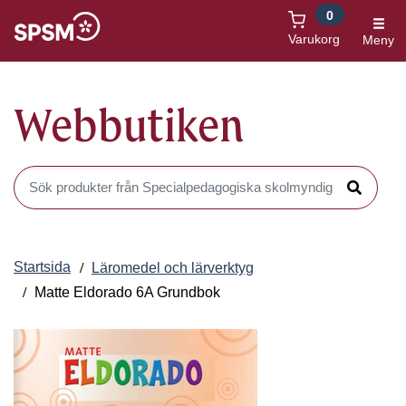
0
Öppnas i nytt fönster
Varukorg
Meny
Webbutiken
Sök produkter i Webbutiken
Sök
Startsida
Läromedel och lärverktyg
Matte Eldorado 6A Grundbok