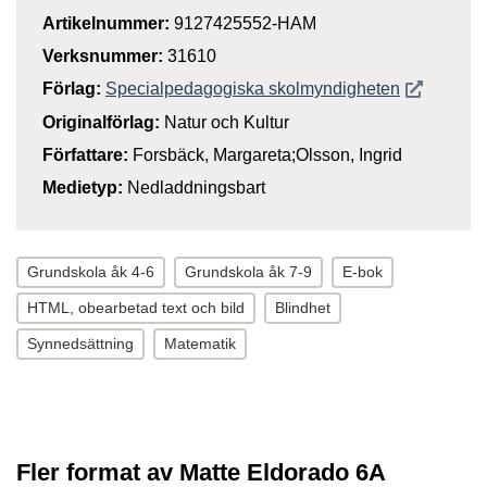
Artikelnummer:
9127425552-HAM
Verksnummer:
31610
Öppnas i n
Förlag:
Specialpedagogiska skolmyndigheten
Originalförlag:
Natur och Kultur
Författare:
Forsbäck, Margareta;Olsson, Ingrid
Medietyp:
Nedladdningsbart
Grundskola åk 4-6
Grundskola åk 7-9
E-bok
HTML, obearbetad text och bild
Blindhet
Synnedsättning
Matematik
Fler format av Matte Eldorado 6A