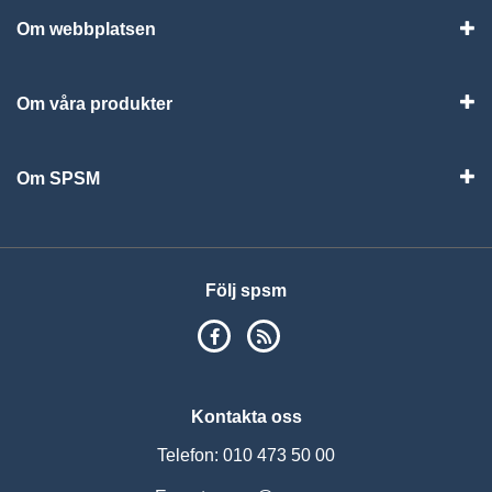
Om webbplatsen
Vis
Om våra produkter
Visa
Om SPSM
Vis
Följ spsm
SPSM på Facebook
RSS
Kontakta oss
Telefon: 010 473 50 00