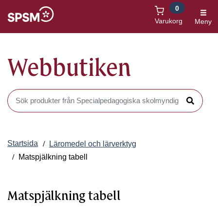
0
Öppnas i nytt fönster
Varukorg
Meny
Webbutiken
Sök produkter i Webbutiken
Sök
Startsida
Läromedel och lärverktyg
Matspjälkning tabell
Matspjälkning tabell