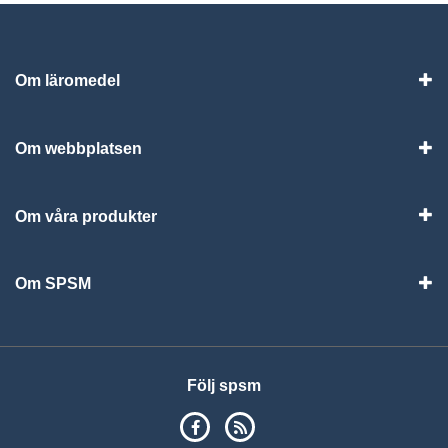
Om läromedel
Vis
Om webbplatsen
Vis
Om våra produkter
Visa
Om SPSM
Vis
Följ spsm
SPSM på Facebook
RSS