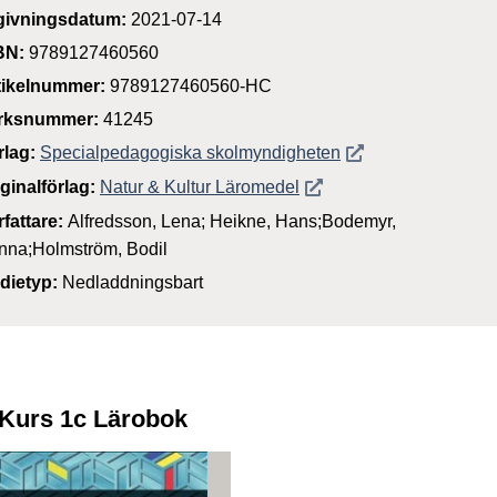
givningsdatum:
2021-07-14
BN:
9789127460560
tikelnummer:
9789127460560-HC
rksnummer:
41245
Öppnas i nytt föns
rlag:
Specialpedagogiska skolmyndigheten
Öppnas i nytt fönster
iginalförlag:
Natur & Kultur Läromedel
rfattare:
Alfredsson, Lena; Heikne, Hans;Bodemyr,
nna;Holmström, Bodil
dietyp:
Nedladdningsbart
 Kurs 1c Lärobok