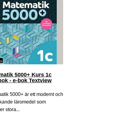
matik 5000+ Kurs 1c
ok - e-bok Textview
tik 5000+ är ett modernt och
ckande läromedel som
er stora...