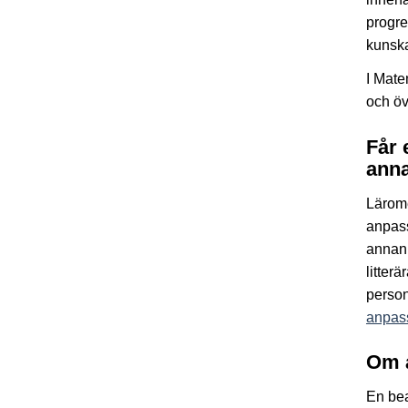
progre
kunska
I Mate
och öv
Får 
anna
Lärom
anpass
annan 
litter
person
anpass
Om 
En bea