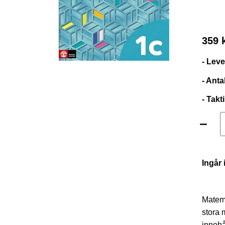
359 
- Lev
- Anta
- Takt
Ingår 
Matema
stora m
innehå