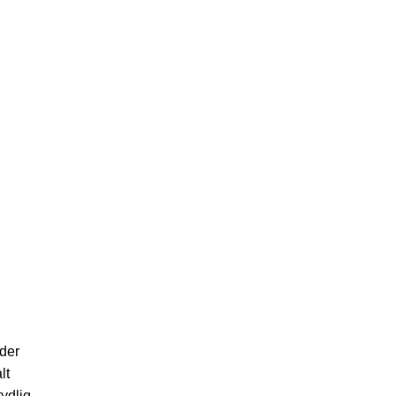
der
lt
ydlig