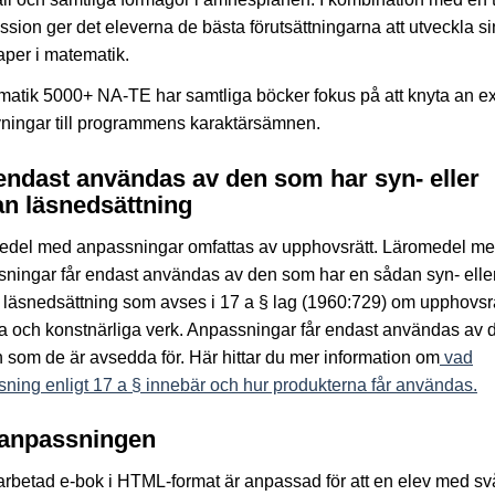
ssion ger det eleverna de bästa förutsättningarna att utveckla s
per i matematik.
matik 5000+ NA-TE har samtliga böcker fokus på att knyta an 
ningar till programmens karaktärsämnen.
endast användas av den som har syn- eller
n läsnedsättning
edel med anpassningar omfattas av upphovsrätt. Läromedel m
ningar får endast användas av den som har en sådan syn- elle
läsnedsättning som avses i 17 a § lag (1960:729) om upphovsrätt
ära och konstnärliga verk. Anpassningar får endast användas av 
 som de är avsedda för. Här hittar du mer information om
vad
ning enligt 17 a § innebär och hur produkterna får användas.
anpassningen
rbetad e-bok i HTML-format är anpassad för att en elev med sv