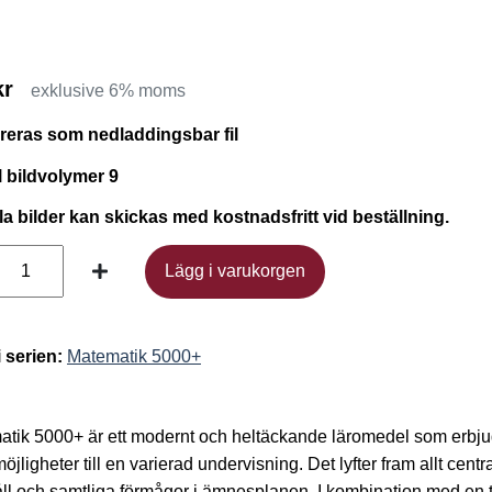
kr
exklusive 6% moms
ereras som nedladdingsbar fil
l bildvolymer 9
ila bilder kan skickas med kostnadsfritt vid beställning.
Lägg i varukorgen
Lägg i varukorgen
i serien:
Matematik 5000+
tik 5000+ är ett modernt och heltäckande läromedel som erbju
öjligheter till en varierad undervisning. Det lyfter fram allt centra
ll och samtliga förmågor i ämnesplanen. I kombination med en t