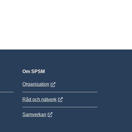
Om SPSM
 fönster
Öppnas i nytt fönster
Organisation
Öppnas i nytt fönster
Råd och nätverk
Öppnas i nytt fönster
Samverkan