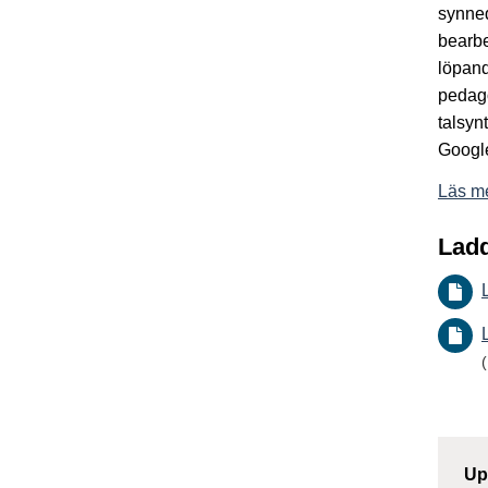
synned
bearbe
löpand
pedag
talsyn
Google
Läs m
Ladd
Up