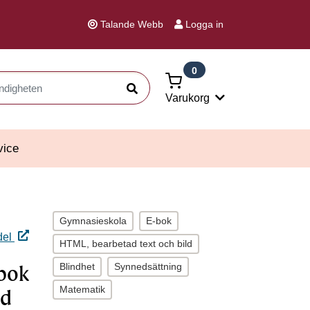
Talande Webb
Logga in
0
Sök
Varukorg
vice
Gymnasieskola
E-bok
del
HTML, bearbetad text och bild
Blindhet
Synnedsättning
-bok
Matematik
ld