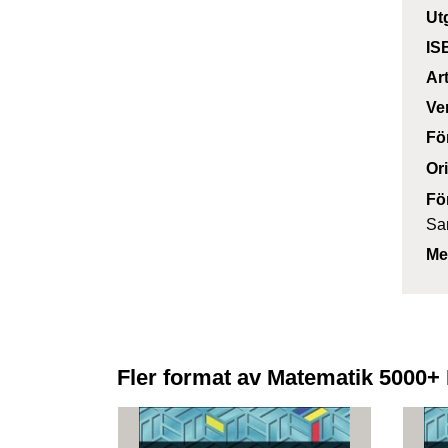
Ut
IS
Ar
Ve
Fö
Or
Fö
Sa
Me
Fler format av Matematik 5000+