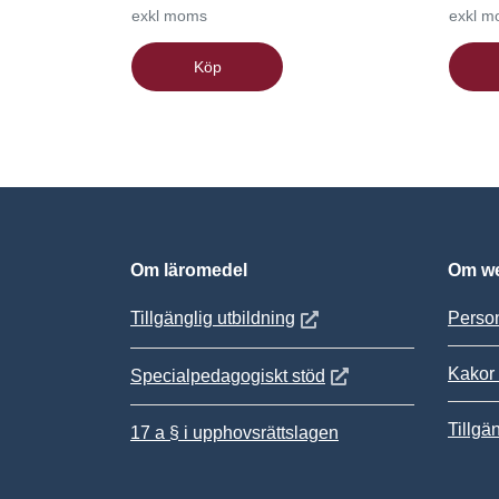
exkl moms
exkl 
Köp
Om läromedel
Om we
Öppnas i nytt fönster
Tillgänglig utbildning
Person
Kakor 
Öppnas i nytt fönster
Specialpedagogiskt stöd
Tillgä
17 a § i upphovsrättslagen