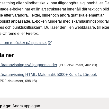
sättning eller blindhet ska kunna tillgodogöra sig innehållet. D
tade e-boken har ett linjärt strukturerat innehåll där text och bild 
e efter varandra. Texter, bilder och andra grafiska element är
ogiskt anpassade. E-boken fungerar med skärmläsningsprogra
tes och punktskriftsskärm. Du läser den i en webbläsare, till ex
 Chrome eller Firefox.
Öppnas i nytt fönster
er om e-böcker på spsm.se.
a ner
Läraranvisning svällpappersbilder
(PDF-dokument, 402 kB)
Läraranvisning HTML, Matematik 5000+ Kurs 1c Lärobok
(PDF-dokument, 698 kB)
plaga:
Andra upplagan