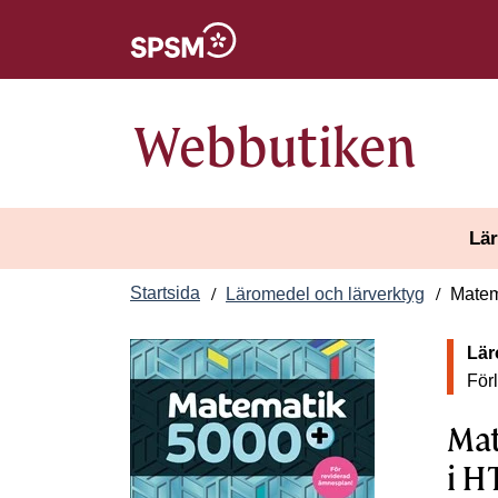
Öppnas i nytt fönster
Webbutiken
Lär
Startsida
Läromedel och lärverktyg
Matem
Lär
För
Mat
i H