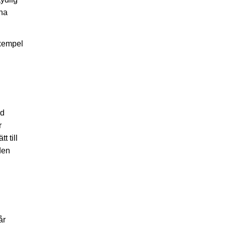
ina
exempel
ed
r
 till
den
år