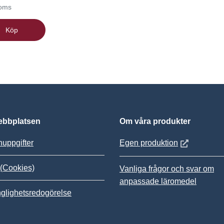
moms
Köp
bbplatsen
Om våra produkter
Öppnas i nytt
uppgifter
Egen produktion
(Cookies)
Vanliga frågor och svar om
anpassade läromedel
nglighetsredogörelse