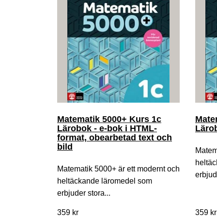
Matematik 5000+ Kurs 1c
Mate
Lärobok - e-bok i HTML-
Lärob
format, obearbetad text och
bild
Matema
heltä
Matematik 5000+ är ett modernt och
erbjud
heltäckande läromedel som
erbjuder stora...
359 kr
359 kr