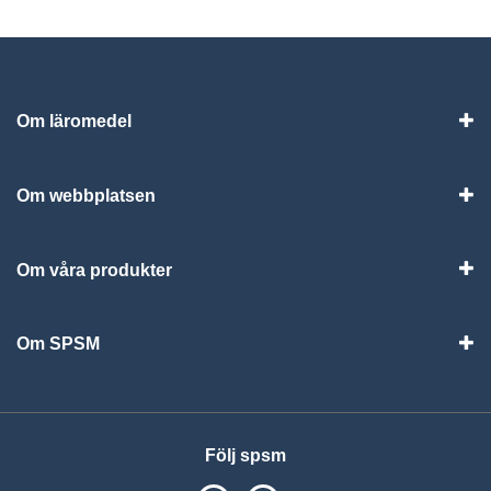
Om läromedel
Vis
Om webbplatsen
Vis
Om våra produkter
Visa
Om SPSM
Vis
Följ spsm