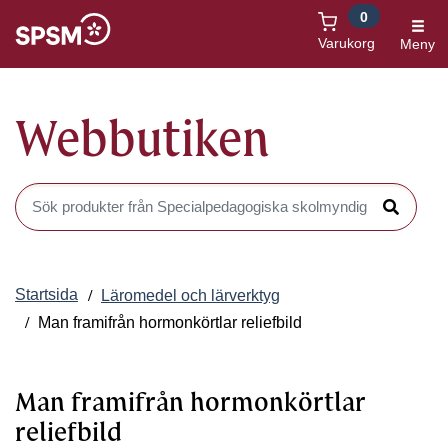
0
Öppnas i nytt fönster
Varukorg
Meny
Webbutiken
Sök produkter i Webbutiken
Sök
Startsida
Läromedel och lärverktyg
Man framifrån hormonkörtlar reliefbild
Man framifrån hormonkörtlar
reliefbild