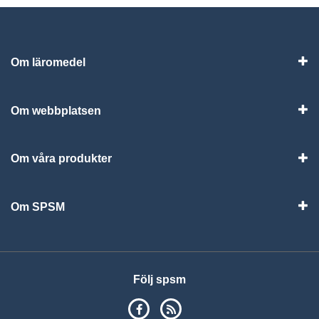
Om läromedel
Vis
Om webbplatsen
Vis
Om våra produkter
Visa
Om SPSM
Vis
Följ spsm
SPSM på Facebook
RSS