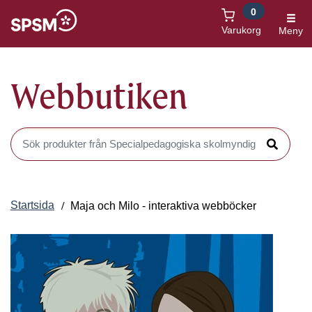
0
Öppnas i nytt fönster
Varukorg
Meny
Webbutiken
Sök produkter i Webbutiken
Sök
Startsida
Maja och Milo - interaktiva webböcker