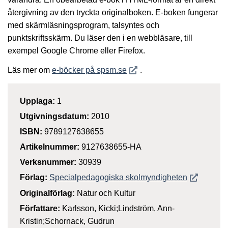
återgivning av den tryckta originalboken. E-boken fungerar
med skärmläsningsprogram, talsyntes och
punktskriftsskärm. Du läser den i en webbläsare, till
exempel Google Chrome eller Firefox.
Öppnas i nytt fönster
Läs mer om
e-böcker på spsm.se
.
Upplaga:
1
Utgivningsdatum:
2010
ISBN:
9789127638655
Artikelnummer:
9127638655-HA
Verksnummer:
30939
Öppnas i n
Förlag:
Specialpedagogiska skolmyndigheten
Originalförlag:
Natur och Kultur
Författare:
Karlsson, Kicki;Lindström, Ann-
Kristin;Schornack, Gudrun