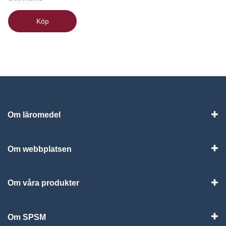
Köp
Om läromedel
Vis
Om webbplatsen
Vis
Om våra produkter
Visa
Om SPSM