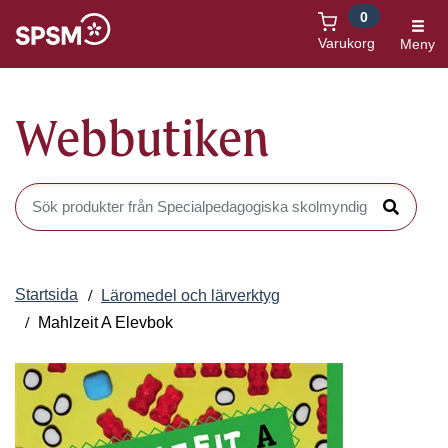
0
Öppnas i nytt fönster
Varukorg
Meny
Webbutiken
Sök produkter i Webbutiken
Sök
Startsida
Läromedel och lärverktyg
Mahlzeit A Elevbok