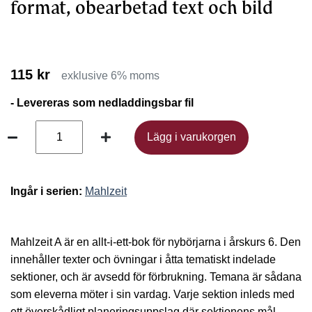
format, obearbetad text och bild
115 kr
exklusive 6% moms
- Levereras som nedladdingsbar fil
Lägg i varukorgen
Lägg i varukorgen
Ingår i serien:
Mahlzeit
Mahlzeit A är en allt-i-ett-bok för nybörjarna i årskurs 6. Den
innehåller texter och övningar i åtta tematiskt indelade
sektioner, och är avsedd för förbrukning. Temana är sådana
som eleverna möter i sin vardag. Varje sektion inleds med
ett överskådligt planeringsuppslag där sektionens mål,