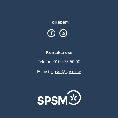
Vis
Följ spsm
SPSM på Facebook
RSS
Kontakta oss
Telefon: 010 473 50 00
E-post:
spsm@spsm.se