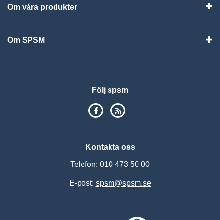
Om våra produkter
Visa
Om SPSM
Vis
Följ spsm
SPSM på Facebook
RSS
Kontakta oss
Telefon: 010 473 50 00
E-post:
spsm@spsm.se