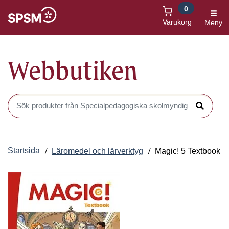
0
Öppnas i nytt fönster
Varukorg
Meny
Webbutiken
Sök produkter i Webbutiken
Sök
Startsida
Läromedel och lärverktyg
Magic! 5 Textbook