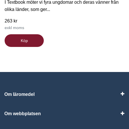
I Textbook möter vi fyra ungdomar och deras vänner från
olika länder, som ger...
263 kr
exkl moms
Köp
Om läromedel
Vis
Om webbplatsen
Vis