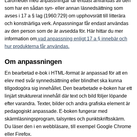
Läromedel med anpassningar får endast användas av den
som har en sådan syn- eller annan läsnedsättning som
avses i 17 a § lag (1960:729) om upphovsrätt till litterära
och konstnärliga verk. Anpassningar får endast användas
av den person som de är avsedda för. Här hittar du mer
information om
vad anpassning enligt 17 a § innebär och
hur produkterna får användas.
Om anpassningen
En bearbetad e-bok i HTML-format är anpassad för att en
elev med svår synnedsättning eller blindhet ska kunna
tillgodogöra sig innehållet. Den bearbetade e-boken har ett
linjärt strukturerat innehåll där text och bild följer löpande
efter varandra. Texter, bilder och andra grafiska element är
pedagogiskt anpassade. E-boken fungerar med
skärmläsningsprogram, talsyntes och punktskriftsskärm.
Du läser den i en webbläsare, till exempel Google Chrome
eller Firefox.