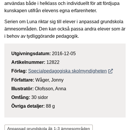
användas både i helklass och individuellt för att fördjupa
kunskapen utifrån elevens egna erfarenheter.
Serien om Luna riktar sig till elever i anpassad grundskola
ämnesområden. Den kan också passa andra elever som är
i behov av tydliggörande pedagogik.
Utgivningsdatum:
2016-12-05
Artikelnummer:
12822
Öppnas i n
Förlag:
Specialpedagogiska skolmyndigheten
Författare:
Wåger, Jonny
Illustratör:
Olofsson, Anna
Omfång:
30 sidor
Övriga detaljer:
88 g
Anpassad grundskola åk 1-3 ämnesområden