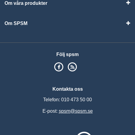
Om våra produkter
Visa
Om SPSM
Vis
Följ spsm
SPSM på Facebook
RSS
Kontakta oss
Telefon: 010 473 50 00
E-post:
spsm@spsm.se