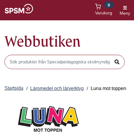
0
Öppnas i nytt fönster
Varukorg
Meny
Webbutiken
Sök produkter i Webbutiken
Sök
Startsida
Läromedel och lärverktyg
Luna mot toppen