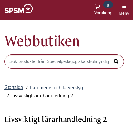
0
Öppnas i nytt fönster
Varukorg
Meny
Webbutiken
Sök produkter i Webbutiken
Sök
Startsida
Läromedel och lärverktyg
Livsviktigt lärarhandledning 2
Livsviktigt lärarhandledning 2