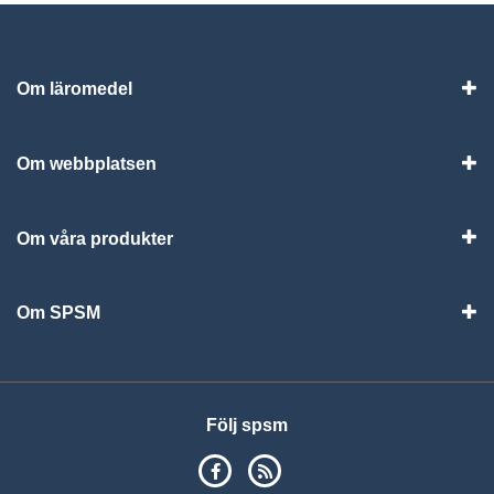
Om läromedel
Vis
Om webbplatsen
Vis
Om våra produkter
Visa
Om SPSM
Vis
Följ spsm
SPSM på Facebook
RSS