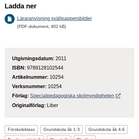
Ladda ner
Läraranvisning svällpappersbilder
(PDF-dokument, 402 kB)
Utgivningsdatum:
2011
ISBN:
9789128102544
Artikelnummer:
10254
Verksnummer:
10254
Öppnas i n
Förlag:
Specialpedagogiska skolmyndigheten
Originalförlag:
Liber
Förskoleklass
Grundskola åk 1-3
Grundskola åk 4-6