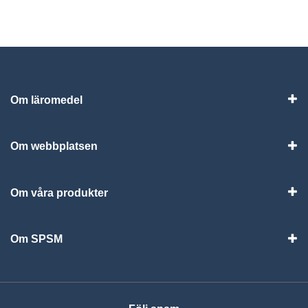
Om läromedel
Vis
Om webbplatsen
Vis
Om våra produkter
Visa
Om SPSM
Vis