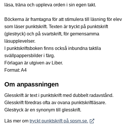
läsa, träna och uppleva orden i sin egen takt.
Böckerna är framtagna för att stimulera till läsning för elev
som läser punktskrift. Texten är tryckt på punktskrift
(glestryck) och på svartskrift, för gemensamma
läsupplevelser.
I punktskriftsboken finns också inbundna taktila
svällpappersbilder i färg.
Förlagan är utgiven av Liber.
Format: A4
Om anpassningen
Glesskrift är text i punktskrift med dubbelt radavstånd.
Glesskrift föredras ofta av ovana punktskriftläsare.
Glestryck är en synonym till glesskrift.
Öppnas i nytt fönster
Läs mer om
tryckt punktskrift på spsm.se.