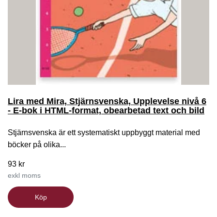
Lira med Mira, Stjärnsvenska, Upplevelse nivå 6
- E-bok i HTML-format, obearbetad text och bild
Stjärnsvenska är ett systematiskt uppbyggt material med
böcker på olika...
93 kr
exkl moms
Köp