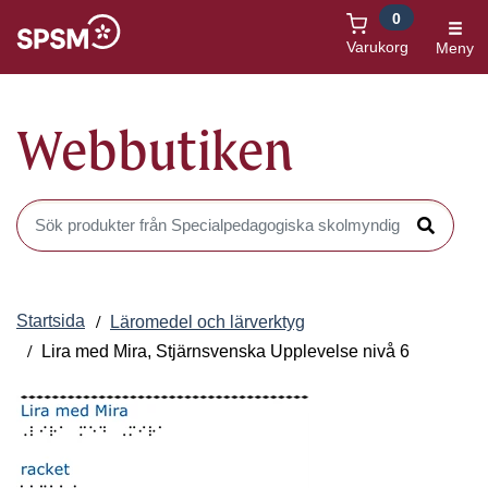
0
Öppnas i nytt fönster
Varukorg
Meny
Webbutiken
Sök produkter i Webbutiken
Sök
Startsida
Läromedel och lärverktyg
Lira med Mira, Stjärnsvenska Upplevelse nivå 6