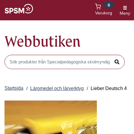
0
Öppnas i nytt fönster
Varukorg
Meny
Webbutiken
Sök produkter i Webbutiken
Sök
Startsida
Läromedel och lärverktyg
Lieber Deutsch 4