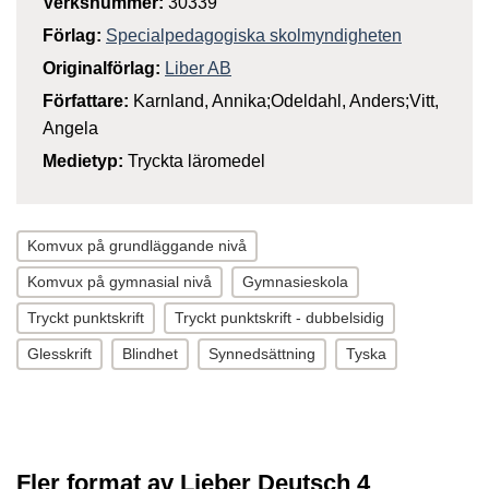
Verksnummer:
30339
Förlag:
Specialpedagogiska skolmyndigheten
Originalförlag:
Liber AB
Författare:
Karnland, Annika;Odeldahl, Anders;Vitt,
Angela
Medietyp:
Tryckta läromedel
Komvux på grundläggande nivå
Komvux på gymnasial nivå
Gymnasieskola
Tryckt punktskrift
Tryckt punktskrift - dubbelsidig
Glesskrift
Blindhet
Synnedsättning
Tyska
Fler format av Lieber Deutsch 4