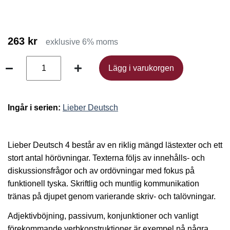
263 kr
exklusive 6% moms
Lägg i varukorgen
Lägg i varukorgen
Ingår i serien:
Lieber Deutsch
Lieber Deutsch 4 består av en riklig mängd lästexter och ett
stort antal hörövningar. Texterna följs av innehålls- och
diskussionsfrågor och av ordövningar med fokus på
funktionell tyska. Skriftlig och muntlig kommunikation
tränas på djupet genom varierande skriv- och talövningar.
Adjektivböjning, passivum, konjunktioner och vanligt
förekommande verbkonstruktioner är exempel på några