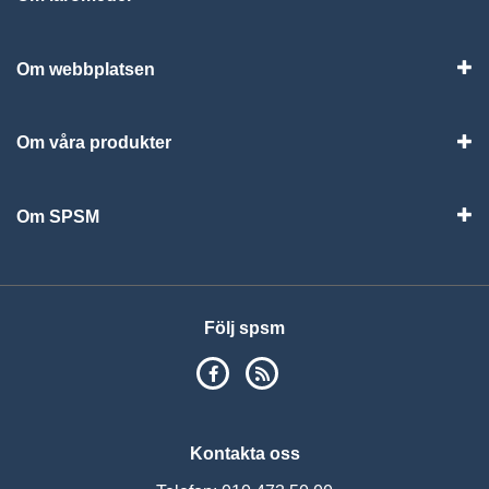
Vis
Om webbplatsen
Vis
Om våra produkter
Visa
Om SPSM
Vis
Följ spsm
SPSM på Facebook
RSS
Kontakta oss