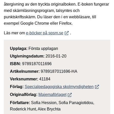
återgivning av den tryckta originalboken. E-boken fungerar
med skärmläsningsprogram, talsyntes och
punktskriftsskärm. Du läser den i en webbläsare, till
exempel Google Chrome eller Firefox.
Öppnas i nytt fönster
Läs mer om
e-böcker på spsm.se
.
Upplaga:
Första upplagan
Utgivningsdatum:
2016-01-20
ISBN:
9789187011696
Artikelnummer:
9789187011696-HA
Verksnummer:
41184
Öppnas i n
Förlag:
Specialpedagogiska skolmyndigheten
Öppnas i nytt fönster
Originalförlag:
Majemaförlaget
Författare:
Sofia Hession, Sofia Panagiotidou,
Roderick Hunt, Alex Brychta