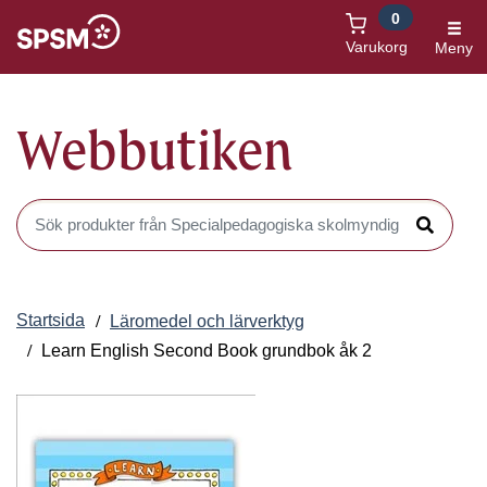
0
Öppnas i nytt fönster
Varukorg
Meny
Webbutiken
Sök produkter i Webbutiken
Sök
Startsida
Läromedel och lärverktyg
Learn English Second Book grundbok åk 2