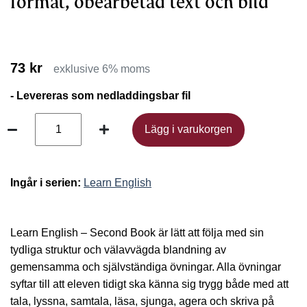
format, obearbetad text och bild
73 kr
exklusive 6% moms
- Levereras som nedladdingsbar fil
Lägg i varukorgen
Lägg i varukorgen
Ingår i serien:
Learn English
Learn English – Second Book är lätt att följa med sin
tydliga struktur och välavvägda blandning av
gemensamma och självständiga övningar. Alla övningar
syftar till att eleven tidigt ska känna sig trygg både med att
tala, lyssna, samtala, läsa, sjunga, agera och skriva på