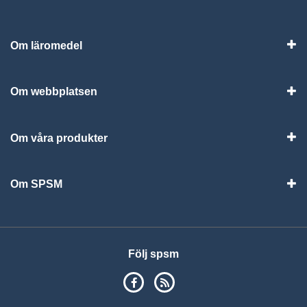
Om läromedel
Vis
Om webbplatsen
Vis
Om våra produkter
Visa
Om SPSM
Vis
Följ spsm
SPSM på Facebook
RSS