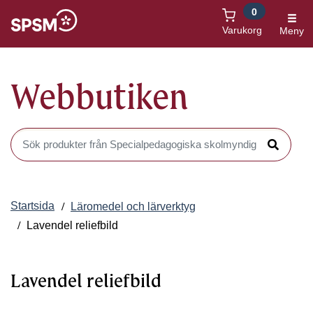
0
Öppnas i nytt fönster
Varukorg
Meny
Webbutiken
Sök produkter i Webbutiken
Sök
Startsida
Läromedel och lärverktyg
Lavendel reliefbild
Lavendel reliefbild