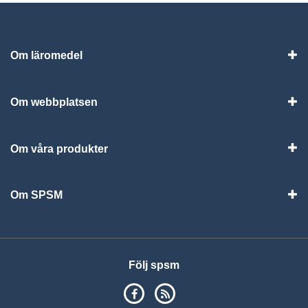
Om läromedel
Vis
Om webbplatsen
Vis
Om våra produkter
Visa
Om SPSM
Vis
Följ spsm
SPSM på Facebook
RSS