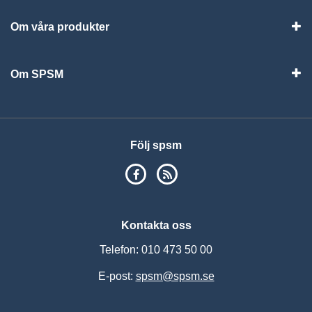
Om våra produkter
Visa
Om SPSM
Vis
Följ spsm
SPSM på Facebook
RSS
Kontakta oss
Telefon: 010 473 50 00
E-post:
spsm@spsm.se