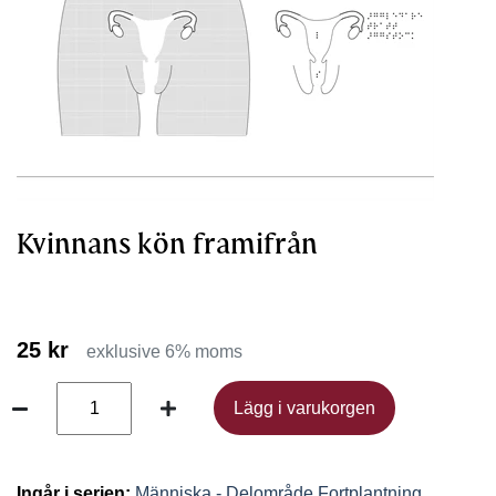
Kvinnans kön framifrån
25 kr
exklusive 6% moms
Lägg i varukorgen
Lägg i varukorgen
Ingår i serien:
Människa - Delområde Fortplantning