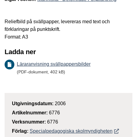
Reliefbild på svällpapper, levereras med text och
förklaringar på punktskrift.
Format: A3
Ladda ner
Läraranvisning svällpappersbilder
(PDF-dokument, 402 kB)
Utgivningsdatum:
2006
Artikelnummer:
6776
Verksnummer:
6776
Öppnas i n
Förlag:
Specialpedagogiska skolmyndigheten