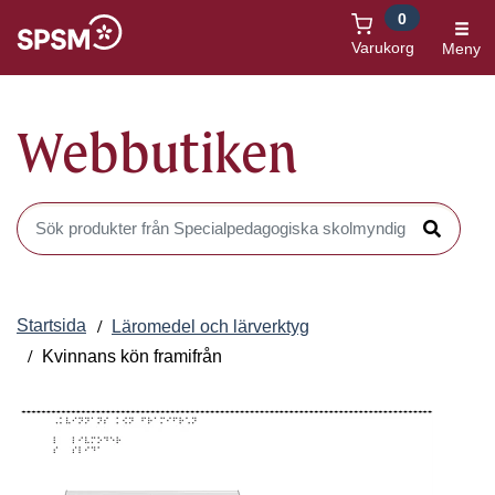
0
Öppnas i nytt fönster
Varukorg
Meny
Webbutiken
Sök produkter i Webbutiken
Sök
Startsida
Läromedel och lärverktyg
Kvinnans kön framifrån