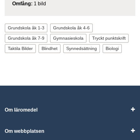
Omfång:
1 bild
Grundskola åk 1-3
Grundskola åk 4-6
Grundskola åk 7-9
Gymnasieskola
Tryckt punktskrift
Taktila Bilder
Blindhet
Synnedsättning
Biologi
Om läromedel
Vis
Om webbplatsen
Vis